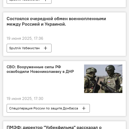
Состоялся очередной обмен военнопленными
между Россией и Украиной.
19 июня 2025, 17:36
Sputnik Узбекистан
СВО: Вооруженные силы РФ
освободили Новониколаевку в ДНР
19 июня 2025, 17:30
Спецоперация России по защите Донбасса
СВО
Россия
ДНР
безопасность
ВСУ
ПМЭФ: директор "Узбекфильма" рассказал о