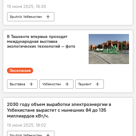
19 июня 2025, 18:33
Sputnik Узбекистан
В Ташкенте впервые проходит
международная выставка
экологических технологий — фото
Эксклюзив
Выставка
Узбекистан
Ташкент
экология
технологии
эксклюзив
Общество
Центральная Азия
2030 году объем выработки электроэнергии в
Узбекистане вырастет с нынешних 84 до 135
искусственный интеллект
IT-технологии
миллиардов кВт/ч.
19 июня 2025, 18:02
Sputnik Узбекистан