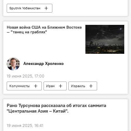
Sputnik Узбекистан
Новая война США на Ближнем Востоке
— "танец на граблях"
Александр Хроленко
19 июня 2025, 17:00
Колумнисты
Иран
Израиль
Конфликт
Ближний Восток
США
Дональд Трамп
Рано Турсунова рассказала об итогах саммита
"Центральная Азия – Китай".
19 июня 2025, 16:41