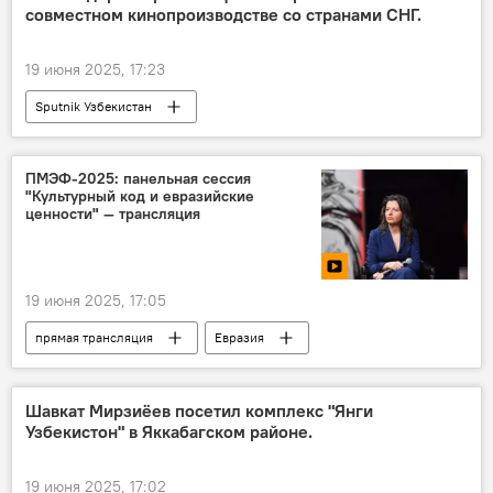
совместном кинопроизводстве со странами СНГ.
19 июня 2025, 17:23
Sputnik Узбекистан
ПМЭФ-2025: панельная сессия
"Культурный код и евразийские
ценности" — трансляция
19 июня 2025, 17:05
прямая трансляция
Евразия
сессия
Маргарита Симоньян
ПМЭФ
Санкт-Петербург
Россия
Шавкат Мирзиёев посетил комплекс "Янги
Узбекистон" в Яккабагском районе.
19 июня 2025, 17:02