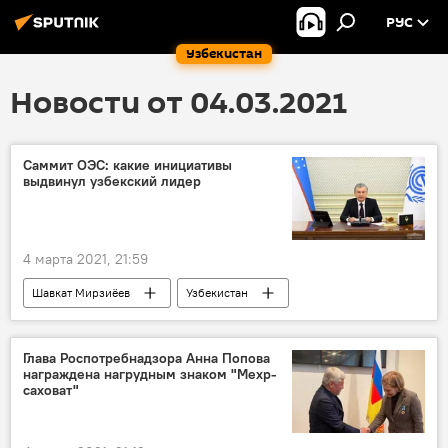
РУС
Узбекистан
Новости от 04.03.2021
Саммит ОЭС: какие инициативы
выдвинул узбекский лидер
4 марта 2021, 21:59
Шавкат Мирзиёев
Узбекистан
саммит
ОЭС
внешняя политика
Экономика
Политика
Глава Роспотребнадзора Анна Попова
награждена нагрудным знаком "Мехр-
саховат"