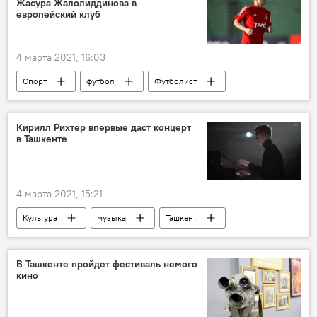
Жасура Жалолиддинова в
европейский клуб
4 марта 2021, 16:03
Спорт
футбол
Футболист
фанаты футбола
Узбекистан
Жасур Жалолиддинов
Кирилл Рихтер впервые даст концерт
в Ташкенте
4 марта 2021, 15:21
Культура
музыка
Ташкент
Кирилл Рихтер
Концерт
Россия
В Ташкенте пройдет фестиваль немого
кино