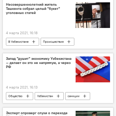
Ферганская область
производство
Несовершеннолетний житель
Ташкента собрал целый "букет"
велосипед
уголовных статей
4 марта 2021, 16:18
В Узбекистане
Происшествия
ГУВД Ташкента
Ташкент
несовершеннолетние
Узбекистан
Запад "душит" экономику Узбекистана
— делает он это не напрямую, а через
РФ
4 марта 2021, 16:13
Общество
Узбекистан
санкции
Россия
Эксперт опроверг слухи о переходе