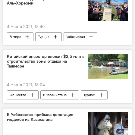
Аль-Хорезми
вакцинация
Россия
Министерство здравоохранения России
4 марта 2021, 18:40
В мире
Турция
Узбекистан
бюст
памятник
Китайский инвестор вложит $2,5 млн в
строительство зоны отдыха на
Ташморе
4 марта 2021, 18:04
Общество
В Узбекистане
Туризм
Инвестиции
Китай
Ташкентская область
Туризм
В Узбекистан прибыла делегация
медиков из Казахстана