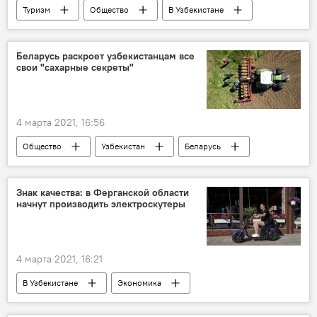
Туризм
Общество
В Узбекистане
Авиакомпания Uzbekistan Airways
рейсы
Стамбул
Самарканд
Беларусь раскроет узбекистанцам все
свои "сахарные секреты"
Авиасообщение
4 марта 2021, 16:56
Общество
Узбекистан
Беларусь
овощи
Сельское хозяйство
Знак качества: в Ферганской области
начнут производить электроскутеры
4 марта 2021, 16:21
В Узбекистане
Экономика
Общество
Постановление