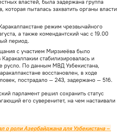
естных властей, была задержана группа
, которая пыталась захватить органы власти
Каракалпакстане режим чрезвычайного
густа, а также комендантский час с 19.00
ный период.
ещания с участием Мирзиеёва было
в Каракалпакии стабилизировалась и
е русло. По данным МВД Узбекистана,
аракалпакстане восстановлен, в ходе
ловек, пострадало — 243, задержано — 516.
ский парламент решил сохранить статус
гающий его суверенитет, на чем настаивали
л о роли Азербайджана для Узбекистана – 