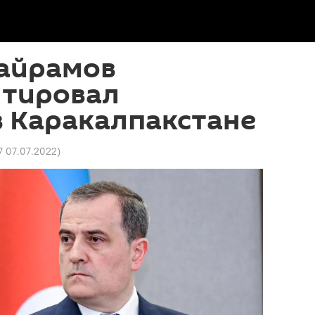
айрамов
тировал
в Каракалпакстане
7 07.07.2022
)