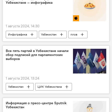
Узбекистане — инфографика
1 августа 2024, 14:30
Инфографика
Узбекистан
плов
индекс плова
Ташкент
Бухарская область
Наманганская область
Все пять партий в Узбекистане начали
сбор подписей для парламентских
выборов
1 августа 2024, 13:24
Узбекистан
ЦИК Узбекистана
парламентские выборы
Общество
Политика
Информация о пресс-центре Sputnik
Узбекистан