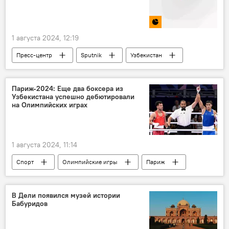
1 августа 2024, 12:19
Пресс-центр
Sputnik
Узбекистан
условия работы
журналисты
Ташкент
СМИ
сотрудничество
Париж-2024: Еще два боксера из
Узбекистана успешно дебютировали
Пресс-центр
на Олимпийских играх
1 августа 2024, 11:14
Спорт
Олимпийские игры
Париж
Узбекистан
Бокс
победа
Фото
В Дели появился музей истории
Бабуридов