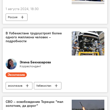
1 августа 2024, 18:30
Россия
Совет Федерации Федерального Собрания РФ
Валентина Матвиенко
трудовая миграция
В Узбекистане трудоустроят более
одного миллиона человек –
Общество
подробности
Элина Бекназарова
Корреспондент
Эксклюзив
эксклюзив
Узбекистан
трудоустройство
Занятость населения
Общество
рынок труда
СВО – освобождение Торецка: "мал
золотник, да дорог"