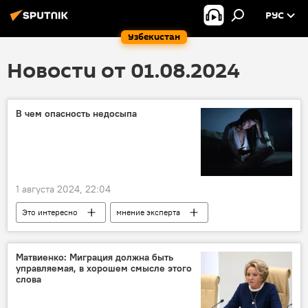
РУС
Узбекистан
Новости от 01.08.2024
В чем опасность недосыпа
1 августа 2024, 22:04
Это интересно
мнение эксперта
сон
дефицит
здоровье
заболевания
Матвиенко: Миграция должна быть
управляемая, в хорошем смысле этого
слова