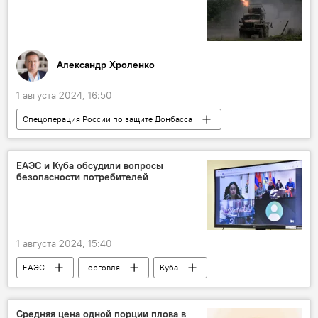
Александр Хроленко
1 августа 2024, 16:50
Спецоперация России по защите Донбасса
Россия
Минобороны РФ
ДНР
ЛНР
СВО
Колумнисты
ЕАЭС и Куба обсудили вопросы
безопасности потребителей
1 августа 2024, 15:40
ЕАЭС
Торговля
Куба
потребители
безопасность
права
Средняя цена одной порции плова в