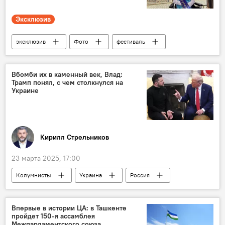
Эксклюзив
эксклюзив
Фото
фестиваль
Самарканд
Фестиваль
ЦА
Культура
Вбомби их в каменный век, Влад:
Трамп понял, с чем столкнулся на
Украине
Кирилл Стрельников
23 марта 2025, 17:00
Колумнисты
Украина
Россия
США
Дональд Трамп
ФСБ России
ХАМАС
Впервые в истории ЦА: в Ташкенте
пройдет 150-я ассамблея
Совет Федерации Федерального Собрания РФ
Межпарламентского союза