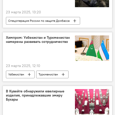
23 марта 2025, 13:20
Спецоперация России по защите Донбасса
СВО
безопасность
Россия
ВСУ
Химпром: Узбекистан и Туркменистан
намерены развивать сотрудничество
23 марта 2025, 12:10
Узбекистан
Туркменистан
сотрудничество
Экономика
химическая промышленность
В Кувейте обнаружили ювелирные
изделия, принадлежавшие эмиру
Бухары