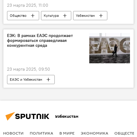
23 марта 2025, 11:00
Общество
Культура
Узбекистан
Бухара
ювелирные украшения
Кувейт
Эль-Кувейт
музей
ЕЭК: В рамках ЕАЭС продолжает
формироваться справедливая
Центр исламской цивилизации
конкурентная среда
23 марта 2025, 09:50
ЕАЭС и Узбекистан
Узбекистан и ЕАЭС: перспективы возможной интеграции
ЕАЭС
ЕЭК
Узбекистан
НОВОСТИ
ПОЛИТИКА
В МИРЕ
ЭКОНОМИКА
ОБЩЕСТВ