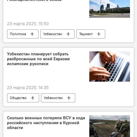
23 марта 2025, 15:50
Политика
Узбекистан
Ташкент
Межпарламентский союз
Узбекистан планирует собрать
разбросанные по всей Евразии
исламские рукописи
23 марта 2025, 14:35
Общество
Узбекистан
Центр исламской цивилизации
информационные технологии
рукописи
Сколько военных потеряли ВСУ в ходе
российского наступления в Курской
области