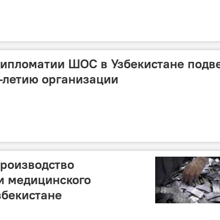
дипломатии ШОС в Узбекистане подв
4-летию организации
производство
и медицинского
збекистане