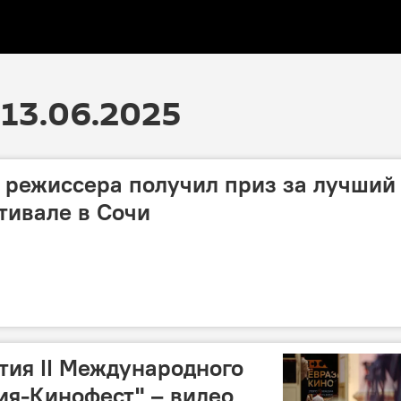
13.06.2025
 режиссера получил приз за лучший
тивале в Сочи
ия II Международного
ия-Кинофест" – видео