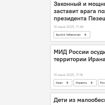
Законный и мощн
заставит врага по
президента Пезе
13 июня 2025, 17:34
Sputnik Узбекистан
МИД России осуди
территории Иран
13 июня 2025, 17:18
Иран
Израиль
Рос
Дети из малообес