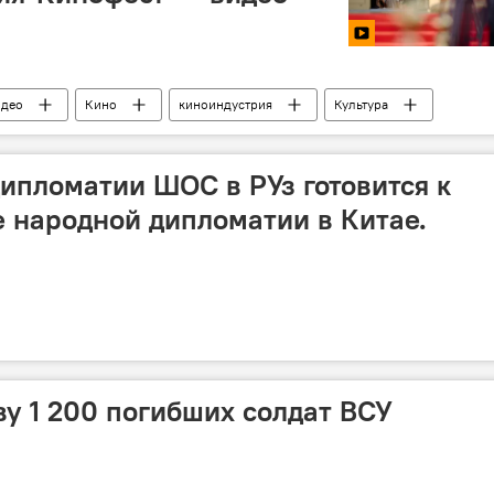
идео
Кино
киноиндустрия
Культура
нематограф
ипломатии ШОС в РУз готовится к
 народной дипломатии в Китае.
у 1 200 погибших солдат ВСУ