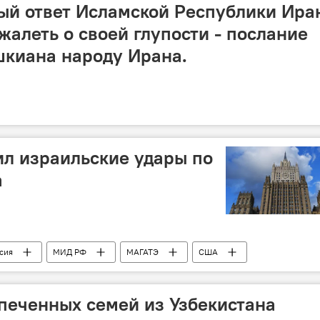
ый ответ Исламской Республики Ира
жалеть о своей глупости - послание
шкиана народу Ирана.
л израильские удары по
а
сия
МИД РФ
МАГАТЭ
США
печенных семей из Узбекистана