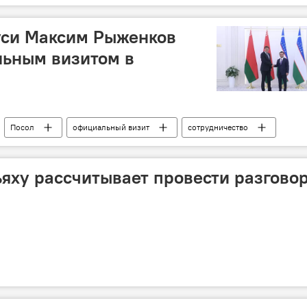
уси Максим Рыженков
льным визитом в
Посол
официальный визит
сотрудничество
в
ьяху рассчитывает провести разговор