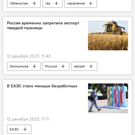
Узбекистан
газ
население
автозаправка
режим работы
похолодания
Россия временно запретила экспорт
твердой пшеницы
12 декабря 2023, 11:43
Экономика
Россия
запрет
Экспорт
пшеница
Минсельхоз России
В ЕАЭС стало меньше безработных
12 декабря 2023, 11:11
ЕАЭС