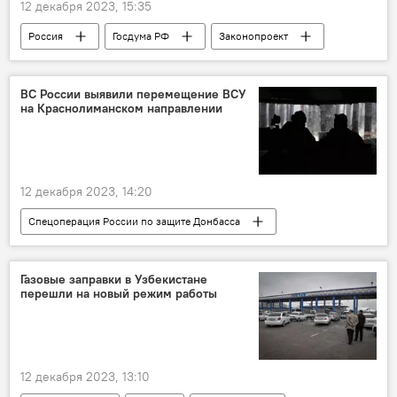
12 декабря 2023, 15:35
Россия
Госдума РФ
Законопроект
поправки
Общество
депортация
штраф
ВС России выявили перемещение ВСУ
на Краснолиманском направлении
12 декабря 2023, 14:20
Спецоперация России по защите Донбасса
спецоперация
Россия
Украина
ВСУ
Вооруженные силы
В мире
Газовые заправки в Узбекистане
перешли на новый режим работы
12 декабря 2023, 13:10