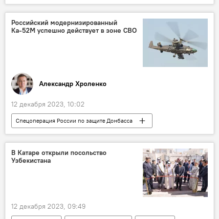
Узбекистан и ЕАЭС: перспективы возможной интеграции
Экономика
безработные
Российский модернизированный
Ка-52М успешно действует в зоне СВО
статистика
безработица
Армения
Беларусь
Казахстан
Кыргызстан
Россия
Александр Хроленко
12 декабря 2023, 10:02
Спецоперация России по защите Донбасса
спецоперация
Россия
вооружение
безопасность
Вооруженные силы
В Катаре открыли посольство
Узбекистана
Вертолет
Колумнисты
12 декабря 2023, 09:49