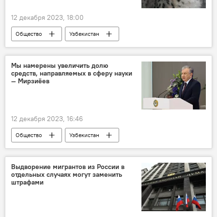
12 декабря 2023, 18:00
Общество
Узбекистан
дикие животные
растения
экология
штраф
Мы намерены увеличить долю
средств, направляемых в сферу науки
— Мирзиёев
12 декабря 2023, 16:46
Общество
Узбекистан
президент Узбекистана
Шавкат Мирзиёев
поздравление
Академия наук Узбекистана
Выдворение мигрантов из России в
отдельных случаях могут заменить
ученые
штрафами