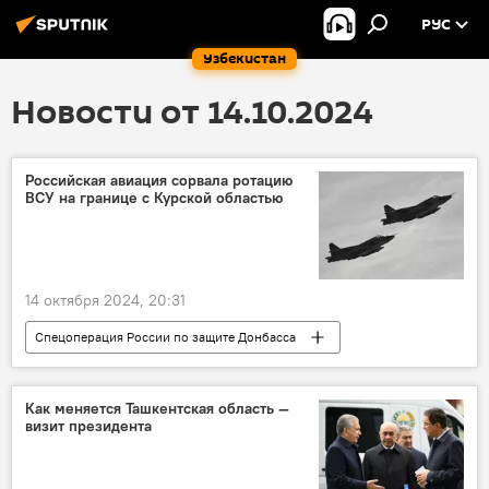
РУС
Узбекистан
Новости от 14.10.2024
Российская авиация сорвала ротацию
ВСУ на границе с Курской областью
14 октября 2024, 20:31
Спецоперация России по защите Донбасса
СВО
ВСУ
ВС России
Россия
безопасность
В мире
Как меняется Ташкентская область —
визит президента