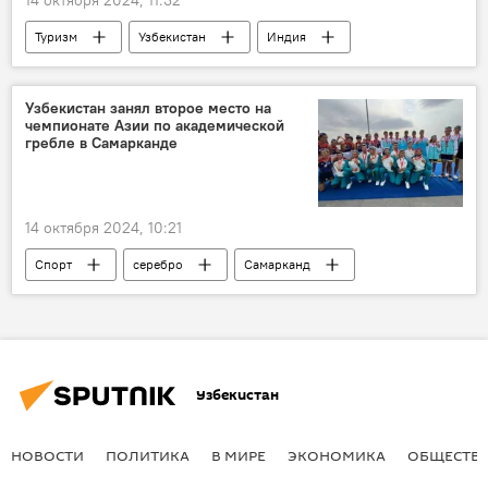
Туризм
Узбекистан
Индия
Авиасообщение
новый рейс
Авиакомпания Uzbekistan Airways
Узбекистан занял второе место на
чемпионате Азии по академической
гребле в Самарканде
14 октября 2024, 10:21
Спорт
серебро
Самарканд
Национальный Олимпийский комитет Узбекистана
Чемпионат Азии
Академическая гребля
Узбекистан
НОВОСТИ
ПОЛИТИКА
В МИРЕ
ЭКОНОМИКА
ОБЩЕСТВ