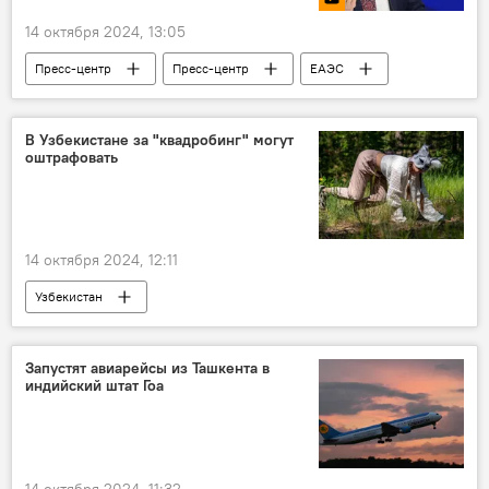
14 октября 2024, 13:05
Пресс-центр
Пресс-центр
ЕАЭС
Узбекистан и ЕАЭС: перспективы возможной интеграции
Общество
Геннадий Онищенко
В Узбекистане за "квадробинг" могут
оштрафовать
Ташкент
Москва
Минск
Бишкек
Ереван
Эпидемия
маркировка
14 октября 2024, 12:11
Узбекистан
Министерство внутренних дел Узбекистана
штраф
дети
Общество
Запустят авиарейсы из Ташкента в
индийский штат Гоа
безопасность
14 октября 2024, 11:32