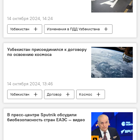
14 октября 2024, 14:24
Узбекистан
Изменения в ПДД Узбекистана
ПДД
Кабинет Министров Узбекистана
Постановление
дороги
Узбекистан присоединился к договору
по освоению космоса
спецслужбы
общественный транспорт
Общество
14 октября 2024, 13:46
Узбекистан
Договор
Космос
Общество
В пресс-центре Sputnik обсудили
биобезопасность стран ЕАЭС — видео