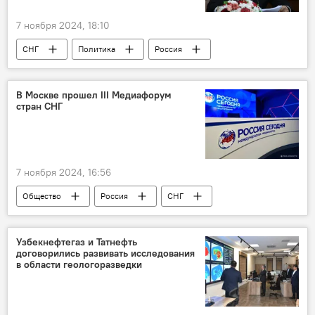
7 ноября 2024, 18:10
СНГ
Политика
Россия
оборона
президент РФ
Владимир Путин
В Москве прошел III Медиафорум
стран СНГ
7 ноября 2024, 16:56
Общество
Россия
СНГ
СМИ
форум
МИА "Россия Сегодня"
Узбекнефтегаз и Татнефть
договорились развивать исследования
в области геологоразведки