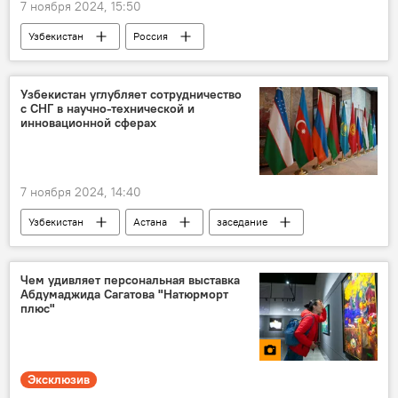
7 ноября 2024, 15:50
Узбекистан
Россия
геологоразведка
сотрудничество
Узбекнефтегаз
Татнефть
Узбекистан углубляет сотрудничество
с СНГ в научно-технической и
инновационной сферах
7 ноября 2024, 14:40
Узбекистан
Астана
заседание
сотрудничество
техника
Инновации
СНГ
Чем удивляет персональная выставка
Абдумаджида Сагатова "Натюрморт
плюс"
Эксклюзив