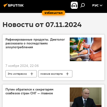
РУС
Узбекистан
Новости от 07.11.2024
Рафинированные продукты. Диетолог
рассказала о последствиях
злоупотребления
7 ноября 2024, 22:06
Это интересно
мнение эксперта
здоровье
продукты
клетчатка
ожирение
сахар
Путин обратился к секретарям
совбезов стран СНГ — главное