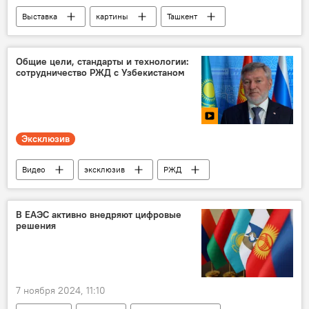
Выставка
картины
Ташкент
творчество
художник
фотолента
Фото
Общие цели, стандарты и технологии:
сотрудничество РЖД с Узбекистаном
Эксклюзив
Видео
эксклюзив
РЖД
Узбекистан
сотрудничество
В ЕАЭС активно внедряют цифровые
решения
7 ноября 2024, 11:10