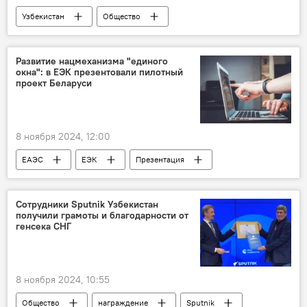
Узбекистан
Общество
Шавкат Мирзиёев
видеоселекторное совещание
вода
Развитие нацмеханизма "единого
окна": в ЕЭК презентовали пилотный
проект Беларуси
8 ноября 2024, 12:00
ЕАЭС
ЕЭК
Презентация
Беларусь
пилотный проект
единое окно
Таможня
Сотрудники Sputnik Узбекистан
получили грамоты и благодарности от
генсека СНГ
8 ноября 2024, 10:55
Общество
награждение
Sputnik