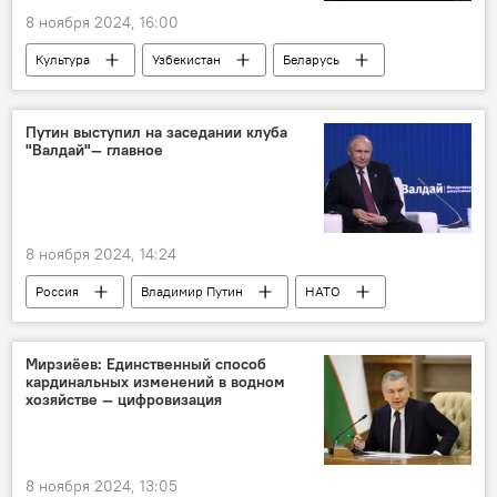
8 ноября 2024, 16:00
Культура
Узбекистан
Беларусь
Кино
сотрудничество
кинофестиваль
Минск
Путин выступил на заседании клуба
"Валдай"— главное
8 ноября 2024, 14:24
Россия
Владимир Путин
НАТО
Украина
Запад
Дискуссионный клуб "Валдай"
Мирзиёев: Единственный способ
кардинальных изменений в водном
выступление
США
В мире
хозяйстве — цифровизация
8 ноября 2024, 13:05