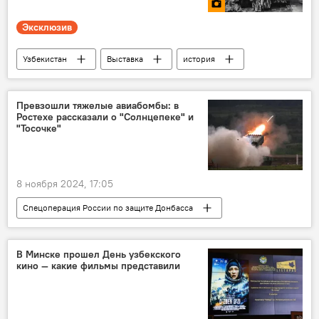
Эксклюзив
Узбекистан
Выставка
история
фотограф
Мультимедиа
Фото
фотолента
Ташкент
Превзошли тяжелые авиабомбы: в
Ростехе рассказали о "Солнцепеке" и
Санкт-Петербург
"Тосочке"
8 ноября 2024, 17:05
Спецоперация России по защите Донбасса
СВО
Ростех
безопасность
вооружение
Россия
В Минске прошел День узбекского
кино — какие фильмы представили