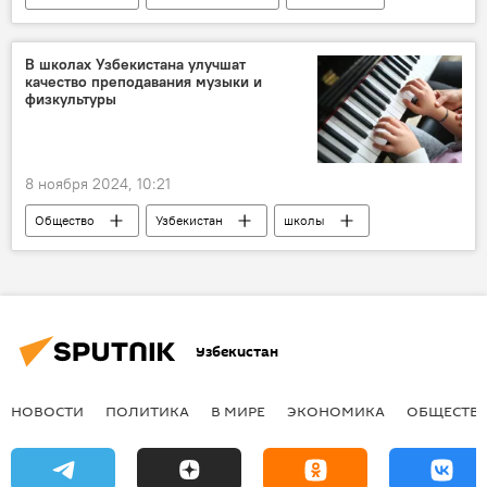
Узбекистан
генеральный секретарь
СНГ
Сергей Лебедев
Москва
В школах Узбекистана улучшат
качество преподавания музыки и
физкультуры
8 ноября 2024, 10:21
Общество
Узбекистан
школы
музыка
физкультура
Узбекистан
НОВОСТИ
ПОЛИТИКА
В МИРЕ
ЭКОНОМИКА
ОБЩЕСТВ