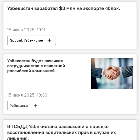
Узбекистан заработал $3 млн на экспорте яблок.
15 июня 2025, 19:11
Sputnik Узбекистан
Узбекистан будет развивать
сотрудничество с известной
российской компанией
15 июня 2025, 18:30
Узбекистан
Министерство инвестиций, промышленности и торговли РУз.
сотрудничество
Россия
компания
В ГСБДД Узбекистана рассказали о порядке
восстановления водительских прав в случае их
производство
Торговля
лишения.