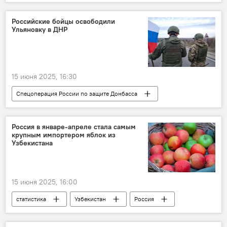
Российские бойцы освободили
Ульяновку в ДНР
15 июня 2025, 16:30
Спецоперация России по защите Донбасса
В мире
Россия
Украина
ДНР
безопасность
Россия в январе-апреле стала самым
крупным импортером яблок из
Узбекистана
15 июня 2025, 16:00
статистика
Узбекистан
Россия
Торговля
Экспорт