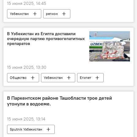
15 июня 2025, 14:45
Узбекистан
регион
Челябинская область
сотрудничество
Торговля
Экономика
Образование
В Узбекистан из Египта доставили
очередную партию противогепатитных
препаратов
15 июня 2025, 13:30
Общество
Узбекистан
Египет
гуманитарная помощь
лекарства
гепатит
В Паркентском районе Ташобласти трое детей
утонули в водоеме.
15 июня 2025, 13:14
Sputnik Узбекистан