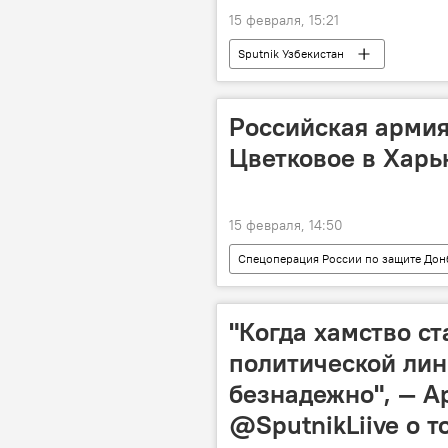
15 февраля, 15:21
Sputnik Узбекистан
Российская армия
Цветковое в Харь
15 февраля, 14:50
Спецоперация России по защите Дон
Минобороны РФ
спецопер
"Когда хамство с
политической лин
безнадежно", — А
@SputnikLiive о то