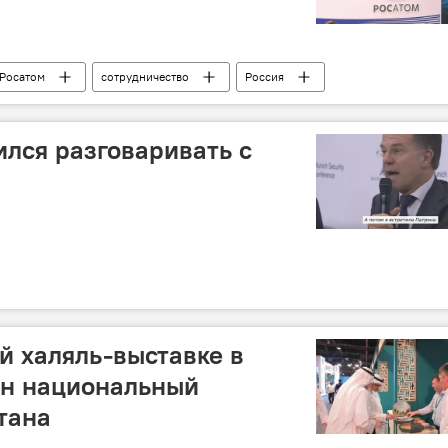
Росатом
сотрудничество
Россия
ился разговаривать с
 халяль-выставке в
ен национальный
тана