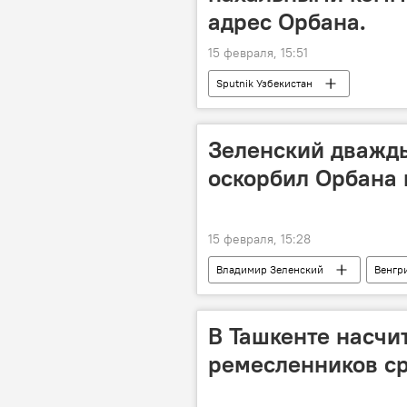
адрес Орбана.
15 февраля, 15:51
Sputnik Узбекистан
Зеленский дважды
оскорбил Орбана
15 февраля, 15:28
Владимир Зеленский
Венгр
В Ташкенте насчи
ремесленников ср