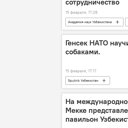
сотрудничество
15 февраля, 17:28
Академия наук Узбекистана
Узбекистан
Наука
Генсек НАТО науч
собаками.
15 февраля, 17:17
Sputnik Узбекистан
На международной
Мекке представл
павильон Узбекис