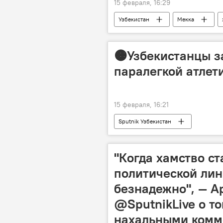
15 февраля, 16:29
Узбекистан
Мекка
Саудовская Аравия
🟠Узбекистанцы з
паралегкой атлети
15 февраля, 16:21
Sputnik Узбекистан
"Когда хамство с
политической лин
безнадежно", — А
@SputnikLive о то
нахальными комм