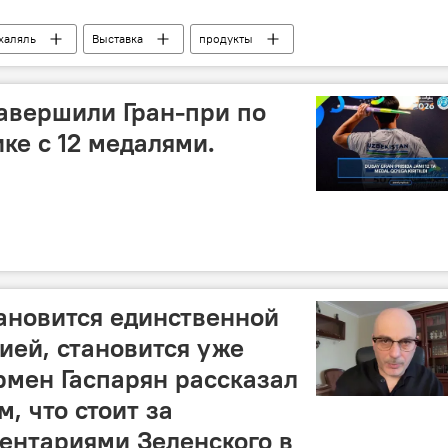
халяль
Выставка
продукты
авершили Гран-при по
ке с 12 медалями.
тановится единственной
ией, становится уже
рмен Гаспарян рассказал
м, что стоит за
ентариями Зеленского в