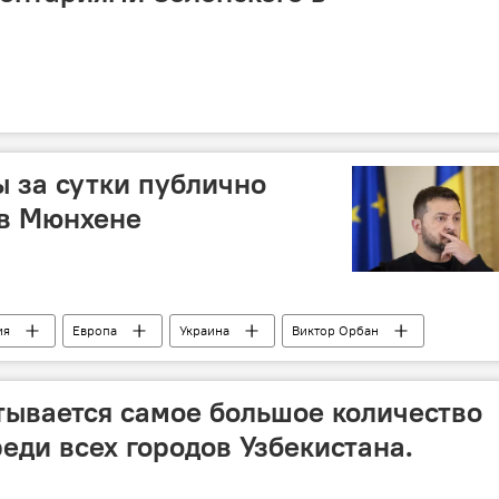
 за сутки публично
 в Мюнхене
ия
Европа
Украина
Виктор Орбан
тывается самое большое количество
еди всех городов Узбекистана.