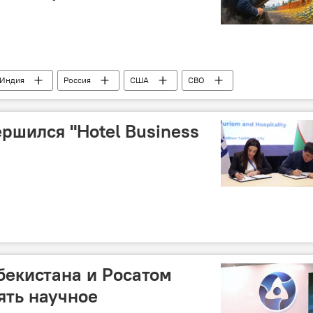
Индия
Россия
США
СВО
Колумнисты
ершился "Hotel Business
бекистана и Росатом
ять научное