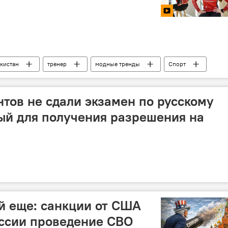
кистан
тренер
модные тренды
Спорт
тов не сдали экзамен по русскому
ый для получения разрешения на
ай еще: санкции от США
оссии проведение СВО