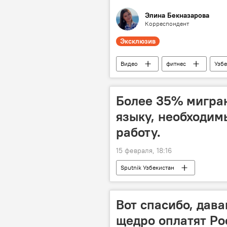
Элина Бекназарова
Корреспондент
Эксклюзив
Видео
фитнес
Узбе
здоровый образ жизни
Более 35% мигран
языку, необходим
работу.
15 февраля, 18:16
Sputnik Узбекистан
Вот спасибо, дав
щедро оплатят Р