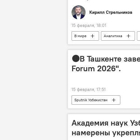
Кирилл Стрельников
15 февраля, 18:01
В мире
Аналитика
доллары
санкции
🟠В Ташкенте зав
Forum 2026".
15 февраля, 17:51
Sputnik Узбекистан
Академия наук Уз
намерены укрепл