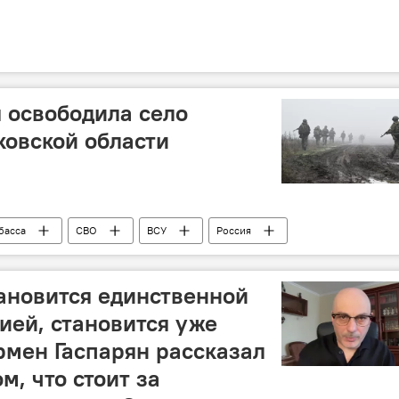
 освободила село
ковской области
басса
СВО
ВСУ
Россия
ация
Украина
тановится единственной
ией, становится уже
рмен Гаспарян рассказал
м, что стоит за