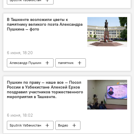
В Ташкенте возложили цветы к
памятнику великого поэта Александра
Пушкина — фото
6 июня, 18:20
Александр Пушкин
памятник
Ташкент
возложение венков
поэт
фотолента
поэзия
стихи
Пушкин по праву — наше все — Посол
России в Узбекистане Алексей Ерхов
поздравил участников торжественного
мероприятия в Ташкенте.
6 июня, 18:02
Sputnik Узбекистан
Видео