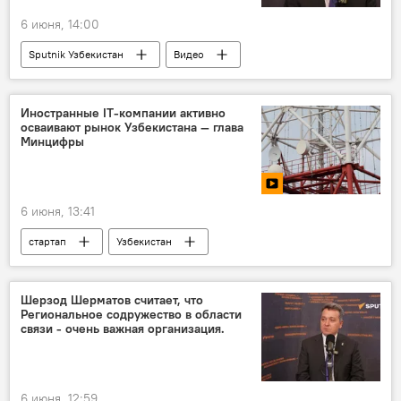
6 июня, 14:00
Sputnik Узбекистан
Видео
Иностранные IT-компании активно
осваивают рынок Узбекистана — глава
Минцифры
6 июня, 13:41
стартап
Узбекистан
цифровые технологии
IT-технологии
IT Park Uzbekistan
министр
Шерзод Шерматов считает, что
Региональное содружество в области
Шерзод Шерматов
ПМЭФ
связи - очень важная организация.
6 июня, 12:59