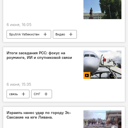
6 июня, 16:05
Sputnik Узбекистан
Видео
Итоги заседания РСС: фокус на
роуминге, ИИ и спутниковой связи
6 июня, 15:35
связь
СНГ
искусственный интеллект
цифровые технологии
Израиль нанес удар по городу Эс-
Саксакие на юге Ливана.