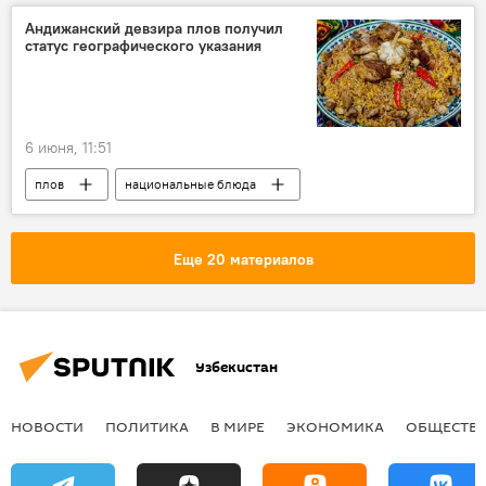
Андижанский девзира плов получил
статус географического указания
6 июня, 11:51
плов
национальные блюда
Узбекистан
Андижанская область
еда
Еще 20 материалов
Узбекистан
НОВОСТИ
ПОЛИТИКА
В МИРЕ
ЭКОНОМИКА
ОБЩЕСТВ