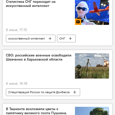
Статистика СНГ переходит на
искусственный интеллект
6 июня, 17:15
искусственный интеллект
СНГ
цифровые технологии
статистика
коммуникации
цифровизация
СВО: российские военные освободили
Шевченко в Харьковской области
6 июня, 16:18
Спецоперация России по защите Донбасса
Минобороны РФ
спецоперация
Россия
Украина
В Ташкенте возложили цветы к
памятнику великого поэта Пушкина.