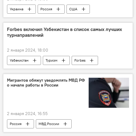
Украина
Россия
США
вооружение
спецоперация
Спецоперация России по защите Донбасса
Forbes включил Узбекистан в список самых лучших
турнаправлений
СВО
2 января 2024, 18:00
Узбекистан
Туризм
Forbes
статья
Путешествие
Мигрантов обяжут уведомлять МВД РФ
о начале работы в России
2 января 2024, 16:55
Россия
МВД России
трудовые мигранты
Мигранты