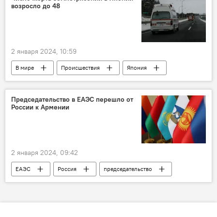
возросло до 48
2 января 2024, 10:59
В мире
Происшествия
Япония
землетрясение
жертвы
пострадавшие
Председательство в ЕАЭС перешло от
России к Армении
2 января 2024, 09:42
ЕАЭС
Россия
председательство
Армения
Владимир Путин
ЕЭК
Москва
Ереван