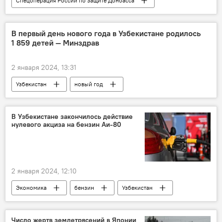
Спецоперация России по защите Донбасса
спецоперация
Россия
Украина
Вооруженные силы
безопасность
В первый день нового года в Узбекистане родилось
1 859 детей — Минздрав
вооружение
В мире
СВО
2 января 2024, 13:31
Узбекистан
новый год
новорожденный
дети
регион
Минздрав Узбекистана
В Узбекистане закончилось действие
нулевого акциза на бензин Аи-80
2 января 2024, 12:10
Экономика
бензин
Узбекистан
Цена
акцизный налог
Число жертв землетрясений в Японии