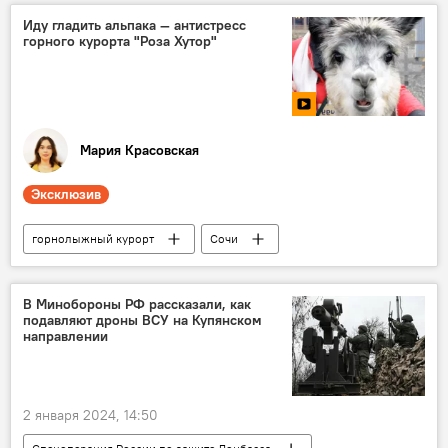
Общество
документы
Иду гладить альпака — антистресс
горного курорта "Роза Хутор"
Мария Красовская
Эксклюзив
горнолыжный курорт
Сочи
Роза Хутор
парк
животные
Видео
В Минобороны РФ рассказали, как
подавляют дроны ВСУ на Купянском
направлении
2 января 2024, 14:50