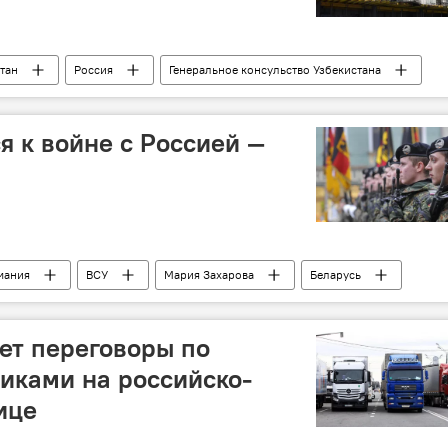
тан
Россия
Генеральное консульство Узбекистана
сотрудничество
я к войне с Россией —
мания
ВСУ
Мария Захарова
Беларусь
ет переговоры по
виками на российско-
ице