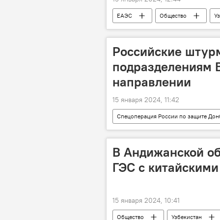
ЕАЭС
Общество
У
Министерство транспорта Республик
грузоперевозки
Российские штур
подразделениям 
направлении
15 января 2024, 11:42
Спецоперация России по защите Дон
Су-25
В мире
В Андижанской об
ГЭС с китайскими
15 января 2024, 10:41
Общество
Узбекистан