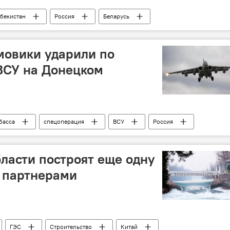
збекистан
Россия
Беларусь
и Узбекистан
госграница
грузовик
мовики ударили по
ВСУ на Донецком
басса
спецоперация
ВСУ
Россия
ласти построят еще одну
 партнерами
ГЭС
Строительство
Китай