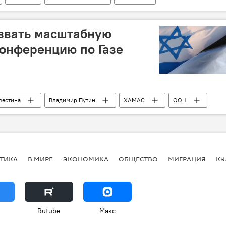
озвать масштабную
онференцию по Газе
лестина
Владимир Путин
ХАМАС
ООН
ТИКА
В МИРЕ
ЭКОНОМИКА
ОБЩЕСТВО
МИГРАЦИЯ
КУ
Rutube
Макс