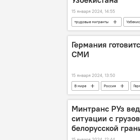
15 января 2024, 14:55
трудовые мигранты
Узбекис
Владивосток
Приморье
Германия готовитс
СМИ
15 января 2024, 13:50
В мире
Россия
Гер
НАТО
Минтранс РУз вед
ситуации с грузо
белорусской гран
15 января 2024, 12:44