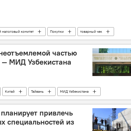
й налоговый комитет
Покупки
товарный чек
 неотъемлемой частью
 — МИД Узбекистана
Китай
Тайвань
МИД Узбекистана
 планирует привлечь
х специальностей из