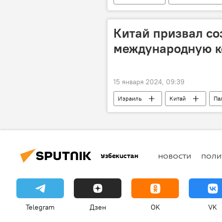
Андижанская область
Китай призвал с
международную к
15 января 2024, 09:39
Израиль
Китай
Па
В мире
Узбекистан
НОВОСТИ
ПОЛИ
Telegram
Дзен
OK
VK