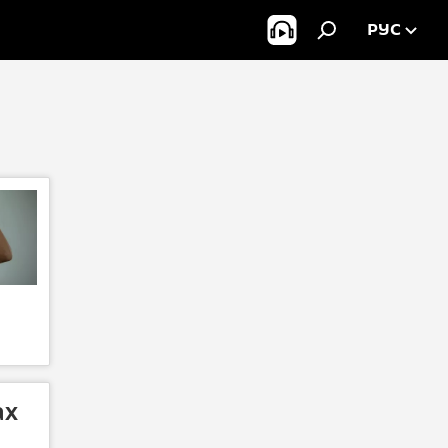
РУС
ах