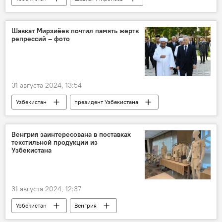
цветы
монумент
Общество
День независимости Узбекистана
Шавкат Мирзиёев почтил память жертв
репрессий – фото
возложение венков
31 августа 2024, 13:54
Узбекистан
президент Узбекистана
Шавкат Мирзиёев
Политические репрессии
Венгрия заинтересована в поставках
текстильной продукции из
Узбекистана
31 августа 2024, 12:37
Узбекистан
Венгрия
текстильная продукция
производство