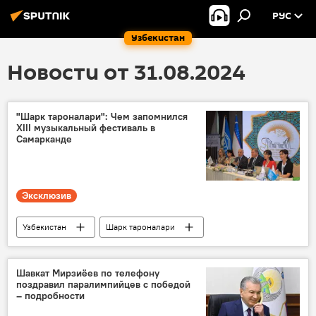
РУС
Узбекистан
Новости от 31.08.2024
"Шарк тароналари": Чем запомнился
XIII музыкальный фестиваль в
Самарканде
Эксклюзив
Узбекистан
Шарк тароналари
Фестиваль
Культура
музыканты
Шавкат Мирзиёев по телефону
поздравил паралимпийцев с победой
– подробности