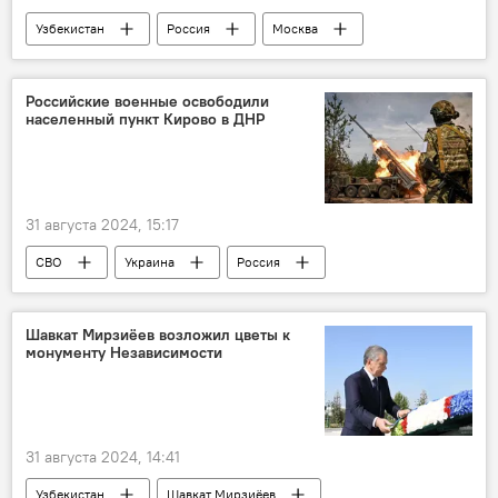
Узбекистан
Россия
Москва
Посольство России в Узбекистане
День независимости
сотрудничество
Российские военные освободили
населенный пункт Кирово в ДНР
Ботиржон Асадов
Максим Решетников
31 августа 2024, 15:17
СВО
Украина
Россия
безопасность
Минобороны РФ
Спецоперация России по защите Донбасса
Шавкат Мирзиёев возложил цветы к
монументу Независимости
31 августа 2024, 14:41
Узбекистан
Шавкат Мирзиёев