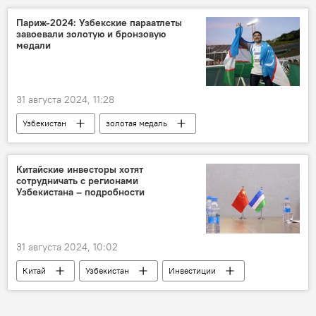
сотрудничество
текстильная фабрика
Париж-2024: Узбекские параатлеты
завоевали золотую и бронзовую
медали
31 августа 2024, 11:28
Узбекистан
золотая медаль
параатлеты
Париж
олимпиада
Спорт
Китайские инвесторы хотят
сотрудничать с регионами
Узбекистана – подробности
31 августа 2024, 10:02
Китай
Узбекистан
Инвестиции
бизнес
сотрудничество
бизнес-форум