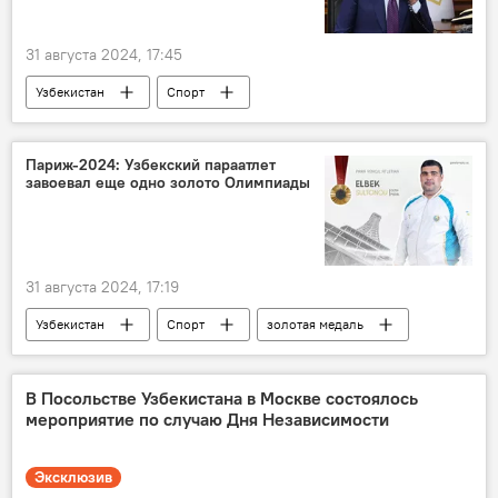
31 августа 2024, 17:45
Узбекистан
Спорт
Шавкат Мирзиёев
телефонный разговор
золотая медаль
Париж-2024: Узбекский параатлет
завоевал еще одно золото Олимпиады
31 августа 2024, 17:19
Узбекистан
Спорт
золотая медаль
Париж
параатлеты
В Посольстве Узбекистана в Москве состоялось
мероприятие по случаю Дня Независимости
Эксклюзив