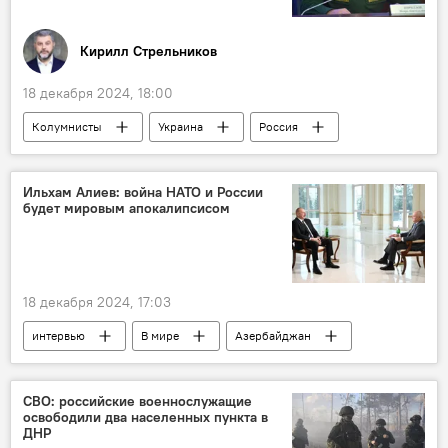
Кирилл Стрельников
18 декабря 2024, 18:00
Колумнисты
Украина
Россия
США
ВСУ
Владимир Путин
Спецоперация России по защите Донбасса
Ильхам Алиев: война НАТО и России
будет мировым апокалипсисом
СВО
18 декабря 2024, 17:03
интервью
В мире
Азербайджан
Ильхам Алиев
Дмитрий Киселев
Владимир Путин
НАТО
ОБСЕ
СВО: российские военнослужащие
освободили два населенных пункта в
ООН
Россия
Армения
ДНР