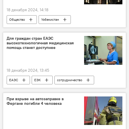
18 декабря 2024, 14:18
Общество
Узбекистан
Ферганская область
школы
русский язык
Конкурс
Евразия
Для граждан стран ЕАЭС
высокотехнологичная медицинская
помощь станет доступнее
18 декабря 2024, 13:45
ЕАЭС
ЕЭК
сотрудничество
здравоохранение
Медицина
IT-технологии
При взрыве на автозаправке в
Фергане погибли 4 человека