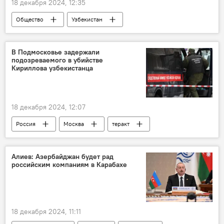
18 декабря 2024, 12:35
Общество
Узбекистан
Ферганская область
заправка
взрыв
пожар
В Подмосковье задержали
подозреваемого в убийстве
Кириллова узбекистанца
18 декабря 2024, 12:07
Россия
Москва
теракт
взрыв
Происшествия
узбекистанец
Алиев: Азербайджан будет рад
российским компаниям в Карабахе
18 декабря 2024, 11:11