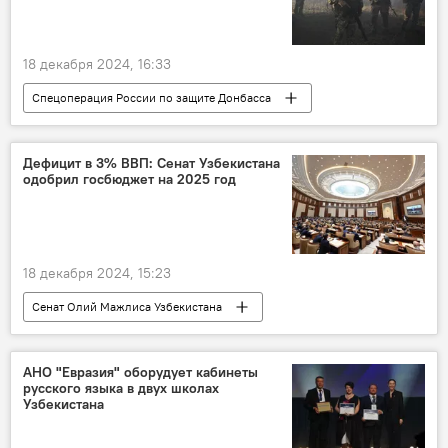
Жозеп Боррель
18 декабря 2024, 16:33
Спецоперация России по защите Донбасса
Россия
СВО
ВСУ
В мире
ДНР
Дефицит в 3% ВВП: Сенат Узбекистана
одобрил госбюджет на 2025 год
18 декабря 2024, 15:23
Сенат Олий Мажлиса Узбекистана
заседание
новый закон
госбюджет
Общество
АНО "Евразия" оборудует кабинеты
русского языка в двух школах
Узбекистана