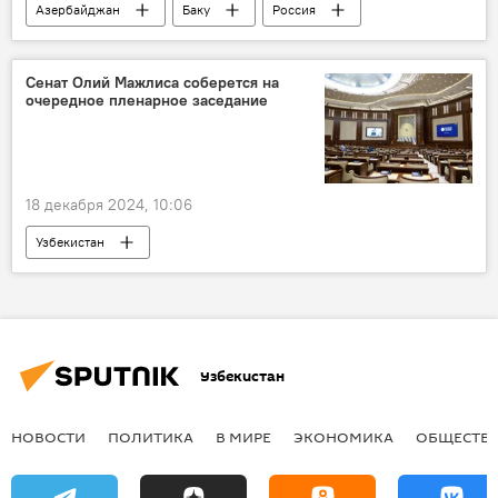
Азербайджан
Баку
Россия
Ильхам Алиев
Дмитрий Киселев
интервью
Инвестиции
В мире
Сенат Олий Мажлиса соберется на
очередное пленарное заседание
РИА Новости
18 декабря 2024, 10:06
Узбекистан
Сенат Олий Мажлиса Узбекистана
заседание
новый закон
Узбекистан
НОВОСТИ
ПОЛИТИКА
В МИРЕ
ЭКОНОМИКА
ОБЩЕСТВ