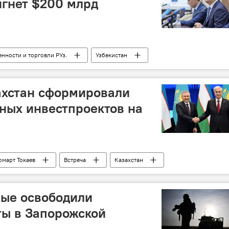
игнет $200 млрд
нности и торговли РУз.
Узбекистан
инвестиционный форум
Ташкент
ахстан сформировали
ных инвестпроектов на
март Токаев
Встреча
Казахстан
товарооборот
Инвестиции
ные освободили
ты в Запорожской