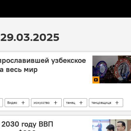
29.03.2025
прославившей узбекское
на весь мир
Видео
искусство
танец
танцовщица
певица
к 2030 году ВВП