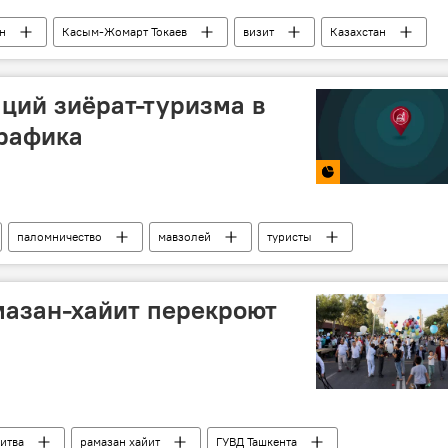
н
Касым-Жомарт Токаев
визит
Казахстан
ций зиёрат-туризма в
графика
паломничество
мавзолей
туристы
мазан-хайит перекроют
итва
рамазан хайит
ГУВД Ташкента