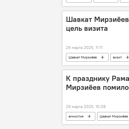
праздник
Шавкат Мирзиёев 
цель визита
29 марта 2025, 11:11
Шавкат Мирзиёев
визит
переговоры
К празднику Рама
Мирзиёев помило
29 марта 2025, 10:08
амнистия
Шавкат Мирзиёев
Узбекистан