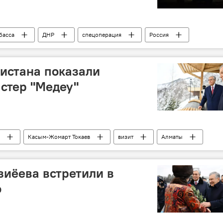
басса
ДНР
спецоперация
Россия
ВСУ
СВО
Запорожская область
истана показали
стер "Медеу"
Касым-Жомарт Токаев
визит
Алматы
иёева встретили в
о