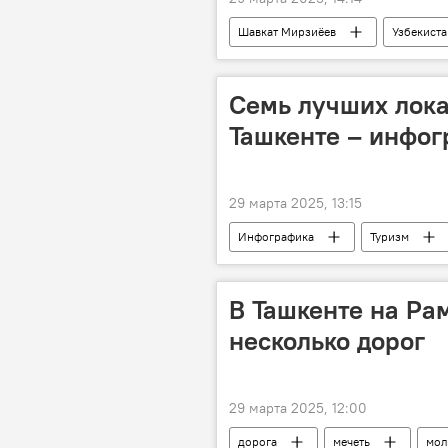
Шавкат Мирзиёев
Узбекиста
Семь лучших лока
Ташкенте – инфо
29 марта 2025, 13:15
Инфографика
Туризм
Узбекистан
В Ташкенте на Ра
несколько дорог
29 марта 2025, 12:00
дорога
мечеть
мол