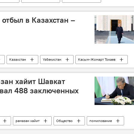
отбыл в Казахстан –
Казахстан
Узбекистан
Касым-Жомарт Токаев
зан хайит Шавкат
вал 488 заключенных
рамазан хайит
Общество
помилование