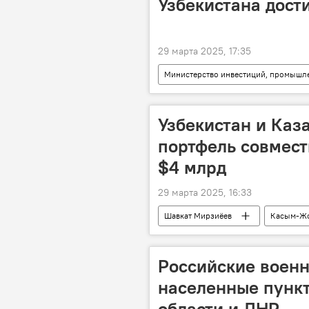
Узбекистана дост
29 марта 2025, 17:35
Министерство инвестиций, промышле
Лазиз Кудратов
Брифинг
Узбекистан и Каз
портфель совмест
$4 млрд
29 марта 2025, 16:33
Шавкат Мирзиёев
Касым-Жо
Узбекистан
переговоры
Российские воен
населенные пунк
области и ДНР