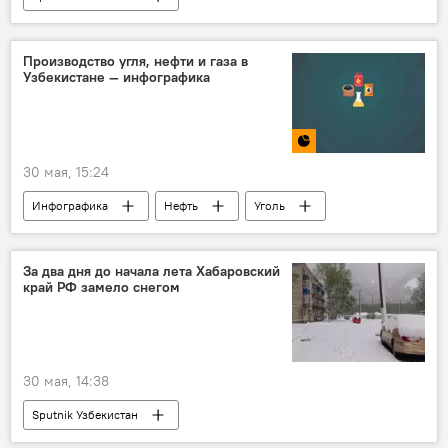
Производство угля, нефти и газа в
Узбекистане — инфографика
30 мая, 15:24
Инфографика
Нефть
Уголь
добыча угля
добыча нефти
Мультимедиа
природный газ
За два дня до начала лета Хабаровский
край РФ замело снегом
Узбекистан
промышленность
30 мая, 14:38
Sputnik Узбекистан