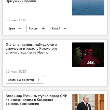
Ормузский пролив
30 мая, 12:15
Иран
Россия
Китай
Нефть
Ормузский пролив
Отстал от группы, заблудился и
заночевал в горах: в Казахстане
спасли студента из Ирана.
30 мая, 11:33
Sputnik Узбекистан
Владимир Путин выступил перед СМИ
по итогам визита в Казахстан —
основные заявления