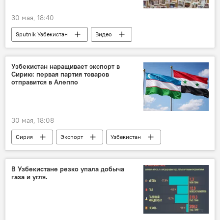
30 мая, 18:40
Sputnik Узбекистан
Видео
Узбекистан наращивает экспорт в
Сирию: первая партия товаров
отправится в Алеппо
30 мая, 18:08
Сирия
Экспорт
Узбекистан
Торговля
торговый дом
Алеппо
товары
В Узбекистане резко упала добыча
газа и угля.