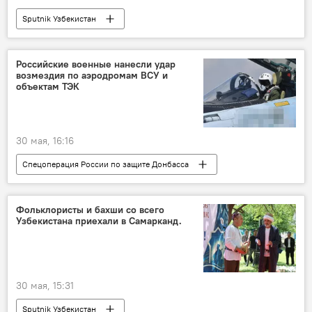
Sputnik Узбекистан
Российские военные нанесли удар
возмездия по аэродромам ВСУ и
объектам ТЭК
30 мая, 16:16
Спецоперация России по защите Донбасса
СВО
Россия
Украина
спецоперация
Минобороны РФ
Фольклористы и бахши со всего
Узбекистана приехали в Самарканд.
безопасность
ВСУ
30 мая, 15:31
Sputnik Узбекистан