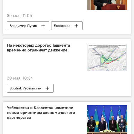
30 мая, 11:05
Владимир Путин
Евросоюз
Европа
Украина
В мире
НАТО
Россия
Казахстан
На некоторых дорогах Ташкента
временно ограничат движение.
Армения
30 мая, 10:34
Sputnik Узбекистан
Узбекистан и Казахстан наметили
новые ориентиры экономического
партнерства