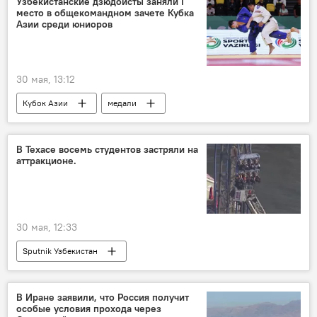
Узбекистанские дзюдоисты заняли I
место в общекомандном зачете Кубка
Азии среди юниоров
30 мая, 13:12
Кубок Азии
медали
золотая медаль
серебро
бронза
спортивные соревнования
молодежь
В Техасе восемь студентов застряли на
аттракционе.
юниоры
30 мая, 12:33
Sputnik Узбекистан
В Иране заявили, что Россия получит
особые условия прохода через