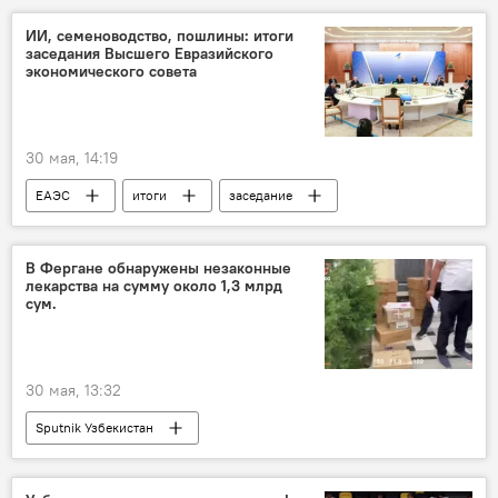
ИИ, семеноводство, пошлины: итоги
заседания Высшего Евразийского
экономического совета
30 мая, 14:19
ЕАЭС
итоги
заседание
ЕЭК
подписание документов
Астана
ЕАЭС и Узбекистан
В Фергане обнаружены незаконные
лекарства на сумму около 1,3 млрд
сум.
30 мая, 13:32
Sputnik Узбекистан