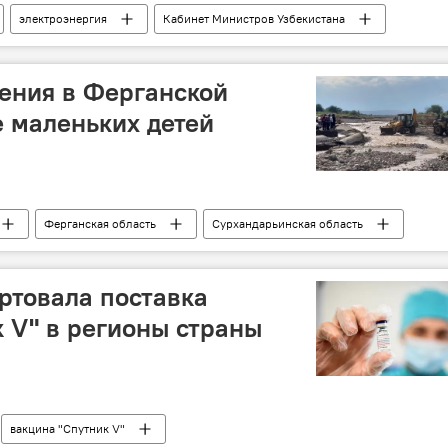
электроэнергия
Кабинет Министров Узбекистана
ения в Ферганской
е маленьких детей
Ферганская область
Сурхандарьинская область
днение
потоп
Андижанская область
артовала поставка
 V" в регионы страны
вакцина "Спутник V"