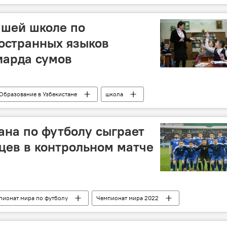
е
чшей школе по
остранных языков
иарда сумов
Образование в Узбекистане
школа
ана по футболу сыграет
цев в контрольном матче
пионат мира по футболу
Чемпионат мира 2022