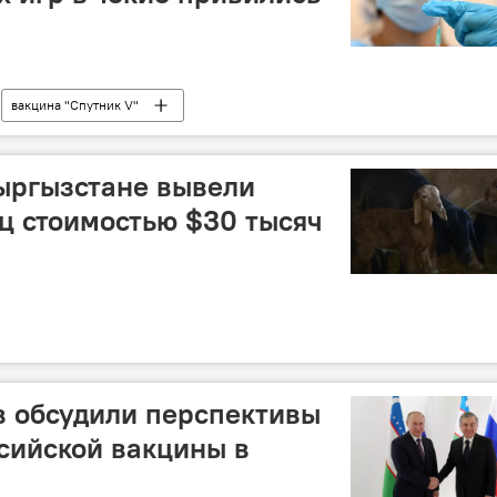
вакцина "Спутник V"
е
Кыргызстане вывели
ц стоимостью $30 тысяч
в обсудили перспективы
сийской вакцины в