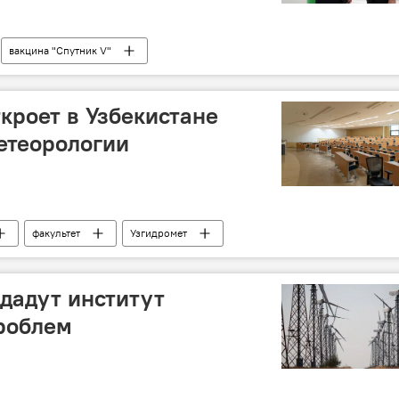
вакцина "Спутник V"
е
Политика
ткроет в Узбекистане
етеорологии
факультет
Узгидромет
ана имени Мирзо Улугбека
здадут институт
роблем