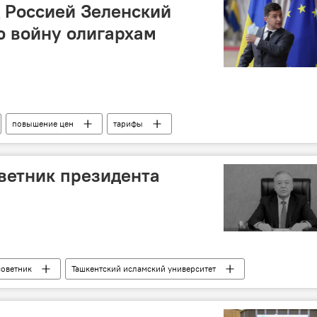
 Россией Зеленский
ю войну олигархам
повышение цен
тарифы
ветник президента
советник
Ташкентский исламский университет