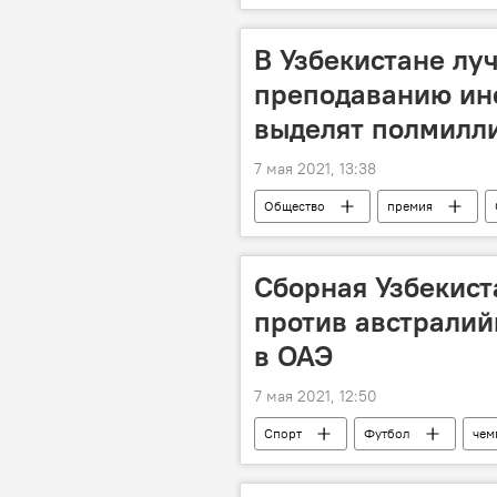
Вакцинация от COVID-19 в Узбекистан
В Узбекистане лу
преподаванию ин
выделят полмилл
7 мая 2021, 13:38
Общество
премия
Сборная Узбекист
против австралий
в ОАЭ
7 мая 2021, 12:50
Спорт
Футбол
чем