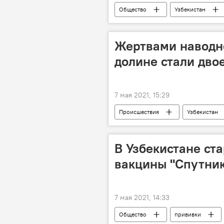
Общество
Узбекистан
институт
энергетика
Жертвами наводн
долине стали дво
7 мая 2021, 15:29
Происшествия
Узбекистан
Наманганская область
наво
ливни
В Узбекистане ст
вакцины "Спутник
7 мая 2021, 14:33
Общество
прививки