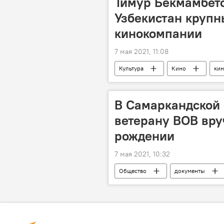
Тимур Бекмамбето
Узбекистан круп
кинокомпании
7 мая 2021, 11:08
Культура
Кино
ки
В Самаркандской 
ветерану ВОВ вру
рождении
7 мая 2021, 10:32
Общество
документы
Агентство по управлению государст