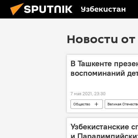
Узбекистан
Новости от 
В Ташкенте презе
воспоминаний де
7 мая 2021, 23:30
Общество
Великая Отечеств
Олег Мальгинов
Узбекистанские 
и Паралимпийских