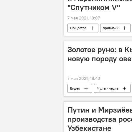
"Спутником V"
7 мая 2021, 19:07
Общество
прививки
Вакцинация от COVID-19 в Узбекистан
Золотое руно: в 
новую породу ове
7 мая 2021, 18:43
Видео
Мультимедиа
Путин и Мирзиёе
производства рос
Узбекистане