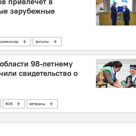
в привлечет в
ные зарубежные
норежиссер
фильмы
области 98-летнему
чили свидетельство о
ВОВ
ветераны
венными активами