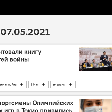
07.05.2021
нтовали книгу
тей войны
енная война
9 Мая
ветераны
спортсмены Олимпийских
 игр в Токио привились