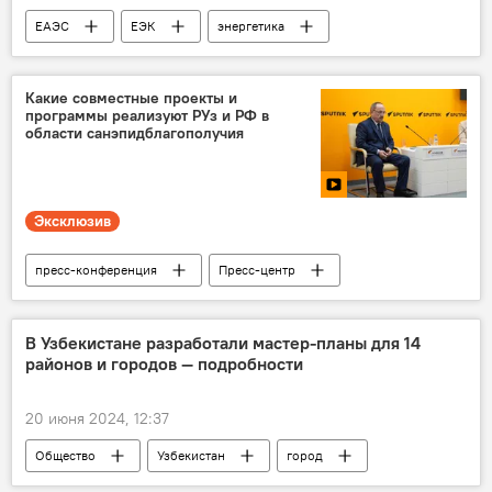
ЕАЭС
ЕЭК
энергетика
газ
Нефть
нефтепродукты
Арзыбек Кожошев
Какие совместные проекты и
программы реализуют РУз и РФ в
области санэпидблагополучия
Эксклюзив
пресс-конференция
Пресс-центр
Sputnik
Узбекистан
Россия
сотрудничество
Видео
эксклюзив
В Узбекистане разработали мастер-планы для 14
районов и городов — подробности
Служба санитарно-эпидемиологического благополучия и общественного здоровья
20 июня 2024, 12:37
Общество
Узбекистан
город
район
дом
проект