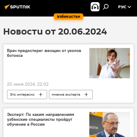
РУС
Узбекистан
Новости от 20.06.2024
Врач предостерег женщин от уколов
ботокса
20 июня 2024, 22:02
Это интересно
мнение эксперта
Геннадий Онищенко
здоровье
заболевания
Эксперт: По каким направлениям
узбекские специалисты пройдут
обучение в России