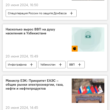
20 июня 2024, 16:50
Спецоперация России по защите Донбасса
Россия
В мире
ВСУ
СВО
вооружение
безопасность
Насколько вырос ВВП на душу
населения в Узбекистане
Вооруженные силы
20 июня 2024, 15:49
Инфографика
Узбекистан
ВВП
население
Министр ЕЭК: Приоритет ЕАЭС –
общие рынки электроэнергии, газа,
нефти и нефтепродуктов
20 июня 2024, 14:45