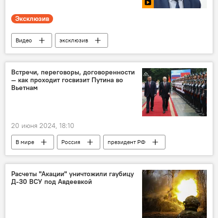
Эксклюзив
Видео
эксклюзив
пресс-конференция
Пресс-центр
Sputnik
Узбекистан
Россия
Встречи, переговоры, договоренности
— как проходит госвизит Путина во
сотрудничество
инфекция
Вьетнам
20 июня 2024, 18:10
В мире
Россия
президент РФ
Владимир Путин
визит
Вьетнам
Политика
Расчеты "Акации" уничтожили гаубицу
Д-30 ВСУ под Авдеевкой