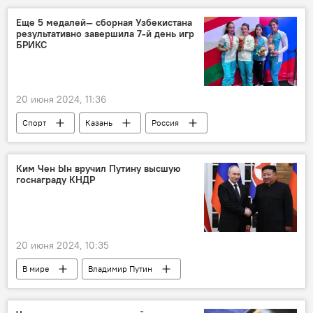
Презентация
президент Узбекистана
Еще 5 медалей— сборная Узбекистана
результативно завершила 7-й день игр
Шавкат Мирзиёев
БРИКС
20 июня 2024, 11:36
Спорт
Казань
Россия
БРИКС
Узбекистан
Соревнования
медали
Игры БРИКС 2024
Ким Чен Ын вручил Путину высшую
госнаграду КНДР
20 июня 2024, 10:35
В мире
Владимир Путин
Ким Чен Ын
Россия
КНДР
государственный визит