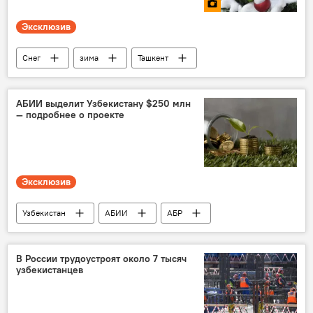
США
Политика
внешняя политика
Эксклюзив
Снег
зима
Ташкент
АБИИ выделит Узбекистану $250 млн
— подробнее о проекте
Эксклюзив
Узбекистан
АБИИ
АБР
Инвестиции
министерство экономики и финансов Узбекистана
В России трудоустроят около 7 тысяч
узбекистанцев
Экономика
возобновляемые источники энергии