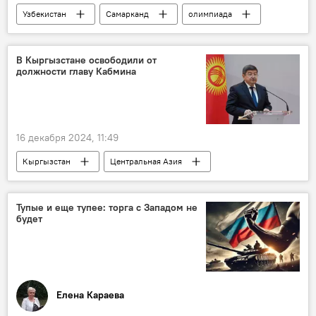
Узбекистан
Самарканд
олимпиада
Медицина
В Кыргызстане освободили от
должности главу Кабмина
16 декабря 2024, 11:49
Кыргызстан
Центральная Азия
Премьер-министр
отставка
назначения
Тупые и еще тупее: торга с Западом не
будет
Елена Караева