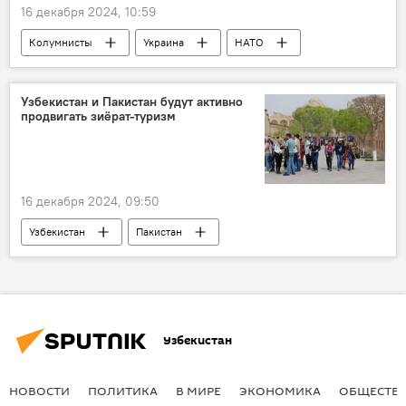
16 декабря 2024, 10:59
Колумнисты
Украина
НАТО
Запад
Конфликт
Спецоперация России по защите Донбасса
Узбекистан и Пакистан будут активно
продвигать зиёрат-туризм
СВО
16 декабря 2024, 09:50
Узбекистан
Пакистан
сотрудничество
Туризм
Узбекистан
НОВОСТИ
ПОЛИТИКА
В МИРЕ
ЭКОНОМИКА
ОБЩЕСТВ