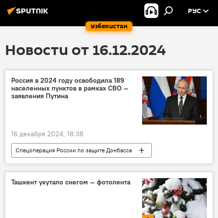
РУС
Узбекистан
Новости от 16.12.2024
Россия в 2024 году освободила 189
населенных пунктов в рамках СВО —
заявления Путина
16 декабря 2024, 18:38
Спецоперация России по защите Донбасса
Россия
Украина
СВО
ЛНР
ДНР
оборона
Ташкент укутало снегом — фотолента
Минобороны РФ
Владимир Путин
ВС России
НАТО
Запад