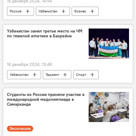
16 декабря 2024, 14:54
Россия
Узбекистан
бизнес
туристический бизнес
Туризм
виза
Максим Решетников
Узбекистан занял третье место на ЧМ
по тяжелой атлетике в Бахрейне
16 декабря 2024, 13:46
Узбекистан
Ташкент
Спорт
Тяжелая атлетика
НОК Узбекистана
чемпионат мира
Общество
Студенты из России приняли участие в
международной медолимпиаде в
Самарканде
Эксклюзив