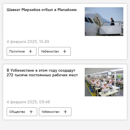
Занятость населения
Шавкат Мирзиёев отбыл в Малайзию
4 февраля 2025, 10:49
Политика
Узбекистан
президент Узбекистана
Шавкат Мирзиёев
официальный визит
Малайзия
В Узбекистане в этом году создадут
272 тысячи постоянных рабочих мест
4 февраля 2025, 09:48
Общество
Узбекистан
Шавкат Мирзиёев
рабочие места
Инвестиции
Экспорт