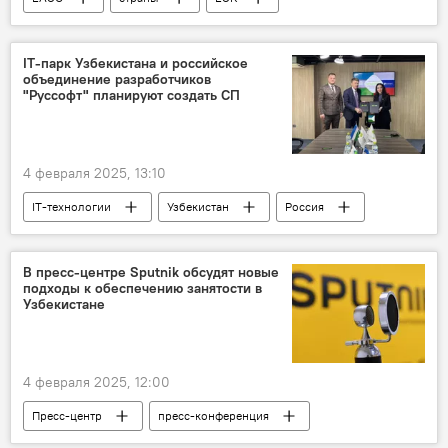
Экономика
Узбекистан и ЕАЭС: перспективы возможной интеграции
IT-парк Узбекистана и российское
объединение разработчиков
ЕАЭС и Узбекистан
"Руссофт" планируют создать СП
4 февраля 2025, 13:10
IT-технологии
Узбекистан
Россия
сотрудничество
В пресс-центре Sputnik обсудят новые
подходы к обеспечению занятости в
Узбекистане
4 февраля 2025, 12:00
Пресс-центр
пресс-конференция
Пресс-центр
Sputnik
Узбекистан