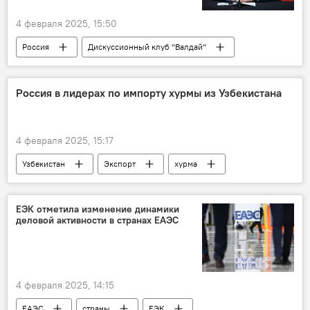
4 февраля 2025, 15:50
Россия
Дискуссионный клуб "Валдай"
МИД РФ
Сергей Лавров
Ближний Восток
Политика
Россия в лидерах по импорту хурмы из Узбекистана
4 февраля 2025, 15:17
Узбекистан
Экспорт
хурма
Россия
Торговля
ЕЭК отметила изменение динамики
деловой активности в странах ЕАЭС
4 февраля 2025, 14:15
ЕАЭС
страны
ЕЭК