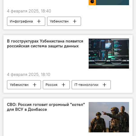
4 февраля 2025, 18:40
Инфографика
Узбекистан
инфляция
В госструктурах Узбекистана появится
российская система защиты данных
4 февраля 2025, 18:10
Узбекистан
Россия
IT-технологии
сотрудничество
информационная безопасность
СВО: Россия готовит огромный "котел"
для ВСУ в Донбассе