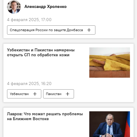
Александр Хроленко
4 февраля 2025, 17:00
Спецоперация России по защите Донбасса
Колумнисты
Россия
НАТО
Донбасс
Украина
СВО
Узбекистан и Пакистан намерены
открыть СП по обработке кожи
4 февраля 2025, 16:20
Узбекистан
Пакистан
сотрудничество
совместное предприятие
Экономика
Лавров: Что может решить проблемы
на Ближнем Востоке