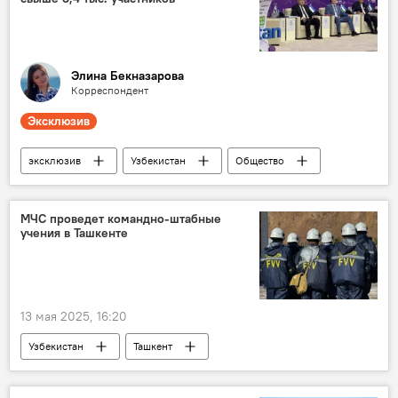
Элина Бекназарова
Корреспондент
Эксклюзив
эксклюзив
Узбекистан
Общество
Ташкент
Министерство энергетики Узбекистана
МЧС проведет командно-штабные
учения в Ташкенте
Джурабек Мирзамахмудов
энергетика
Россия
13 мая 2025, 16:20
Узбекистан
Ташкент
МЧС Узбекистана
учения