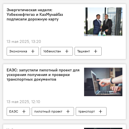
Энергетическая неделя:
Узбекнефтегаз и КазМунайГаз
подписали дорожную карту
13 мая 2025, 13:20
Экономика
Узбекистан
Ташкент
Казахстан
энергетика
Узбекнефтегаз
Выставка
ЕАЭС: запустили пилотный проект для
ускорения получения и проверки
транспортных документов
13 мая 2025, 12:10
ЕАЭС
пилотный проект
транспорт
цифровизация
ЕЭК