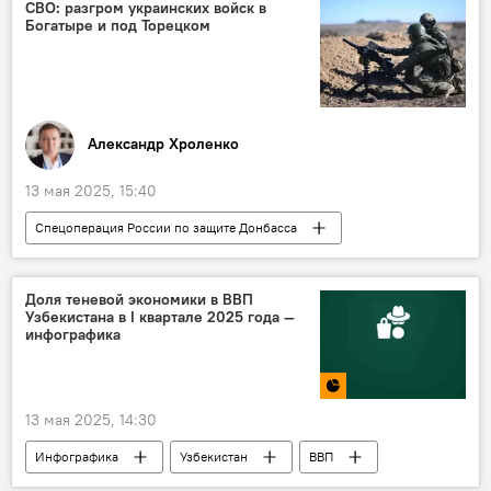
СВО: разгром украинских войск в
Богатыре и под Торецком
Александр Хроленко
13 мая 2025, 15:40
Спецоперация России по защите Донбасса
Колумнисты
СВО
Россия
Украина
НАТО
Доля теневой экономики в ВВП
Узбекистана в I квартале 2025 года —
инфографика
13 мая 2025, 14:30
Инфографика
Узбекистан
ВВП
Экономика