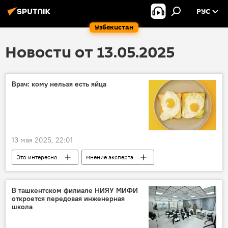
РУС
Узбекистан
Новости от 13.05.2025
Врач: кому нельзя есть яйца
13 мая 2025, 22:01
Это интересно
мнение эксперта
яйца
питание
заболевания
аллергия
В ташкентском филиале НИЯУ МИФИ
откроется передовая инженерная
школа