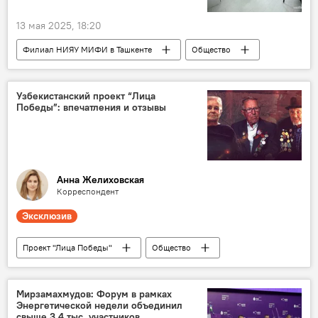
13 мая 2025, 18:20
Филиал НИЯУ МИФИ в Ташкенте
Общество
Росатом
Узатом
студенты
Узбекистанский проект “Лица
Победы”: впечатления и отзывы
Анна Желиховская
Корреспондент
Эксклюзив
Проект "Лица Победы"
Общество
проект
Узбекистан
победа
Великая Отечественная война
отзыв
Мирзамахмудов: Форум в рамках
Энергетической недели объединил
эксклюзив
свыше 3,4 тыс. участников