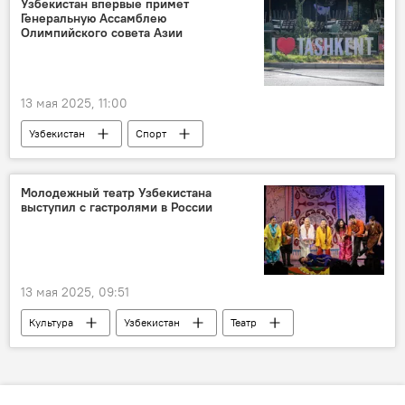
Узбекистан впервые примет
Генеральную Ассамблею
Олимпийского совета Азии
13 мая 2025, 11:00
Узбекистан
Спорт
НОК Узбекистана
Ташкент
Молодежный театр Узбекистана
выступил с гастролями в России
13 мая 2025, 09:51
Культура
Узбекистан
Театр
гастроли
Россия
Общество защиты животных "Mehr va Oqibat"