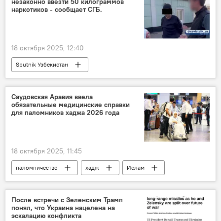
незаконно ввезти 50 килограммов
переговоры
Венгрия
оружие
наркотиков - сообщает СГБ.
18 октября 2025, 12:40
Sputnik Узбекистан
Саудовская Аравия ввела
обязательные медицинские справки
для паломников хаджа 2026 года
18 октября 2025, 11:45
паломничество
хадж
Ислам
религия
Саудовская Аравия
После встречи с Зеленским Трамп
понял, что Украина нацелена на
эскалацию конфликта