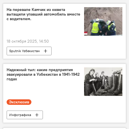
ДНР
спецоперация
ВСУ
На перевале Камчик из кювета
вытащили упавший автомобиль вместе
Минобороны РФ
с водителем.
18 октября 2025, 14:50
Sputnik Узбекистан
Надежный тыл: какие предприятия
эвакуировали в Узбекистан в 1941-1942
годах
Эксклюзив
Инфографика
80-летие Победы в Великой Отечественной войне