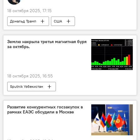
18 октября 2025, 17:15
Дональд Трамп
США
Владимир Путин
Россия
Аналитика
Украина
В мире
Землю накрыла третья магнитная буря
за октябрь.
18 октября 2025, 16:55
Sputnik Узбекистан
Развитие конкурентных госзакупок в
рамках ЕАЭС обсудили в Москве