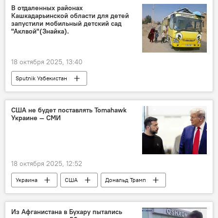
Узбекистан
СССР
В отдаленных районах
Кашкадарьинской области для детей
Великая Отечественная война
запустили мобильный детский сад
"Аклвой"(Знайка).
промышленность
18 октября 2025, 13:40
Sputnik Узбекистан
США не будет поставлять Tomahawk
Украине — СМИ
18 октября 2025, 12:52
Украина
США
Дональд Трамп
Владимир Зеленский
Россия
Владимир Путин
Белый дом
Из Афганистана в Бухару пытались