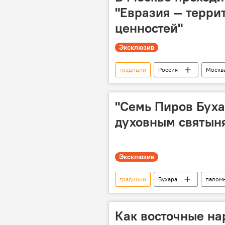
"Евразия — терри
ценностей"
Эксклюзив
традиции
Россия
Москв
Общество
эксклюзив
"Семь Пиров Буха
духовным святын
Эксклюзив
традиции
Бухара
палом
Бахоуддин Накшбанд
обыч
фотолента
Мультимедиа
Как восточные на