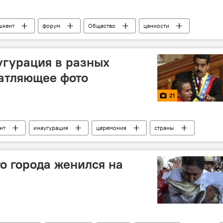
шкент
форум
Общество
ценности
угурация в разных
чатляющее фото
21
нт
инаугурация
церемония
страны
о города женился на