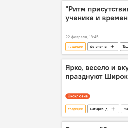
ЮНЕСКО
культурное насле
"Ритм присутствия
ученика и времен
22 февраля, 18:45
традиции
фотолента
Таш
Выставка
искусство
Ярко, весело и вк
празднуют Широк
Эксклюзив
традиции
Самарканд
Ма
культурные ценности