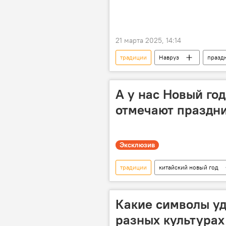
21 марта 2025, 14:14
традиции
Навруз
празд
Иран
Армяно-азербайджанс
Турция
обычаи
су
А у нас Новый год.
отмечают праздни
Эксклюзив
традиции
китайский новый год
искусство
праздник
Какие символы уд
разных культурах