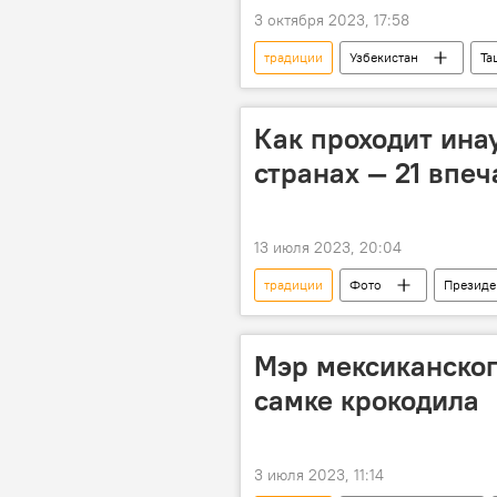
3 октября 2023, 17:58
традиции
Узбекистан
Та
Как проходит ина
странах — 21 впе
13 июля 2023, 20:04
традиции
Фото
Президе
Мэр мексиканског
самке крокодила
3 июля 2023, 11:14