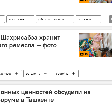
мастерская
узбекские мастера
керамика
искусство
 Шахрисабза хранит
го ремесла — фото
10
хрисабз
фотолента
тюбетейка
онных ценностей обсудили на
оруме в Ташкенте