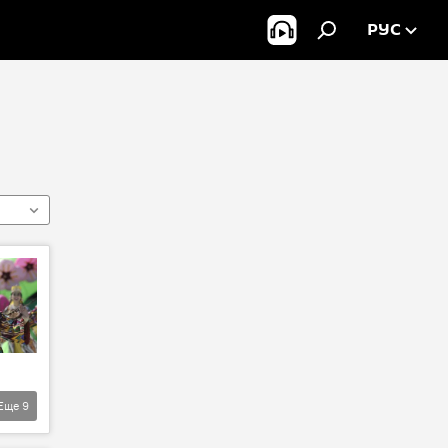
РУС
Еще
9