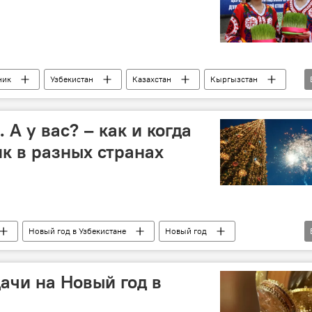
ник
Узбекистан
Казахстан
Кыргызстан
кий конфликт вокруг Нагорного Карабаха
Азербайджан
маляк
Таджикистан
Туркменистан
 А у вас? – как и когда
к в разных странах
Новый год в Узбекистане
Новый год
Общество
страны
ачи на Новый год в