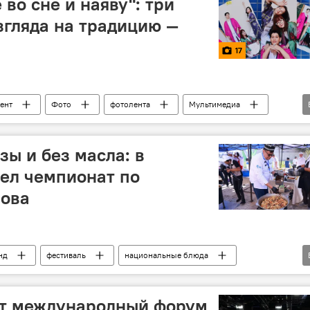
во сне и наяву": три
згляда на традицию —
17
ент
Фото
фотолента
Мультимедиа
эксклюзив
зы и без масла: в
ел чемпионат по
лова
нд
фестиваль
национальные блюда
ит международный форум