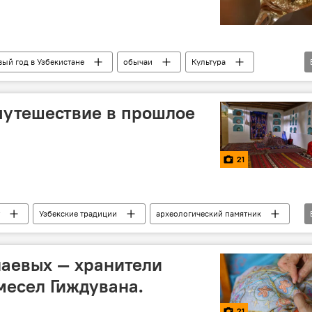
ый год в Узбекистане
обычаи
Культура
путешествие в прошлое
21
Узбекские традиции
археологический памятник
льтура
культурное наследие
фотолента
лаевых — хранители
месел Гиждувана.
21