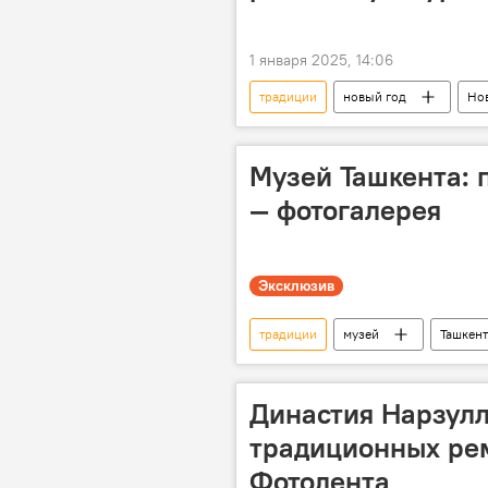
1 января 2025, 14:06
традиции
новый год
Нов
праздник
Общество
Музей Ташкента: 
— фотогалерея
Эксклюзив
традиции
музей
Ташкент
архитектурное наследие
Ку
Династия Нарзул
традиционных ре
Фотолента