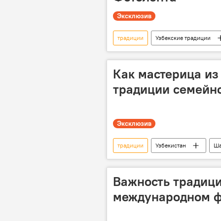
Эксклюзив
традиции
Узбекские традиции
Бухара
фотолента
Как мастерица из
традиции семейно
Эксклюзив
традиции
Узбекистан
Ша
Важность традици
международном ф