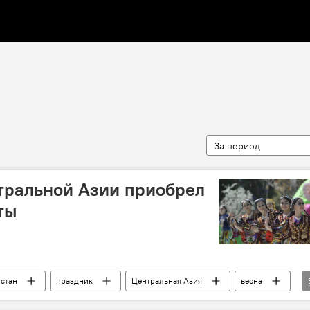
За период
тральной Азии приобрел
ты
истан
праздник
Центральная Азия
весна
Кыргызстан
Казахстан
Таджикистан