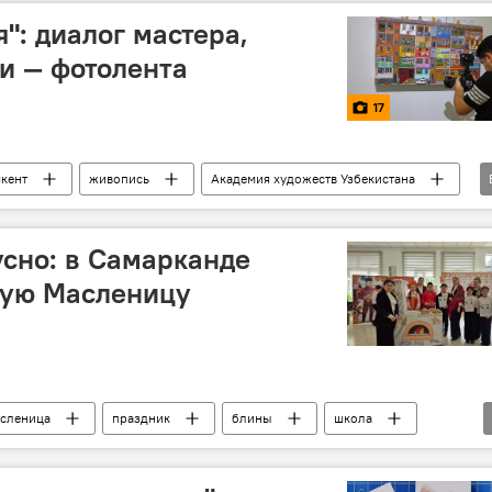
дие
Туркменистан
Азербайджан
": диалог мастера,
и — фотолента
17
кент
живопись
Академия художеств Узбекистана
усно: в Самарканде
ую Масленицу
сленица
праздник
блины
школа