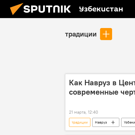
Узбекистан
традиции
Как Навруз в Цен
современные чер
21 марта, 12:40
традиции
Навруз
Узбек
Новый год
обычаи