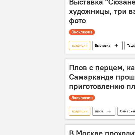
Выставка "Сюзане 
художницы, три в
фото
Эксклюзив
традиции
Выставка
Ташк
шелк
Узбекские традиции
Плов с перцем, ка
Самарканде прош
приготовлению п
Эксклюзив
традиции
плов
Самарка
Узбекистан
Узбекская кухня
В Москве проход