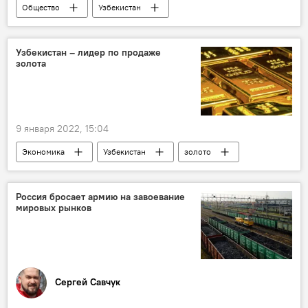
Общество
Узбекистан
Коронавирус COVID-19
Ситуация с коронавирусом в Узбекистане
Узбекистан – лидер по продаже
золота
штамм-омикрон
9 января 2022, 15:04
Экономика
Узбекистан
золото
Россия бросает армию на завоевание
мировых рынков
Сергей Савчук