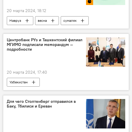
20 марта 2024, 18:12
Навруз
весна
сумаляк
Инфографика
рецепт
Центробанк РУз и Ташкентский филиал
МГИМО подписали меморандум —
подробности
20 марта 2024, 17:40
Узбекистан
Центральный банк Республики Узбекистан
филиал
МГИМО
Ташкент
Для чего Столтенберг отправился в
Баку, Тбилиси и Ереван
меморандум
сотрудничество