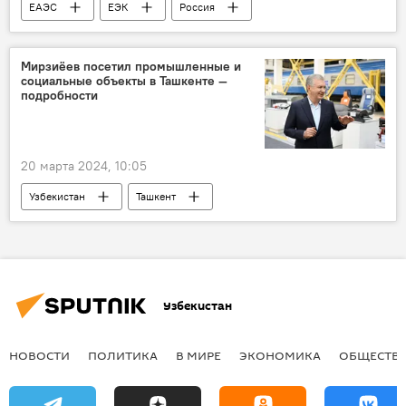
ЕАЭС
ЕЭК
Россия
Москва
Владимир Путин
БРИКС
Мирзиёев посетил промышленные и
социальные объекты в Ташкенте —
подробности
20 марта 2024, 10:05
Узбекистан
Ташкент
Шавкат Мирзиёев
Общество
Экономика
махалля
Узбекистан
НОВОСТИ
ПОЛИТИКА
В МИРЕ
ЭКОНОМИКА
ОБЩЕСТВ