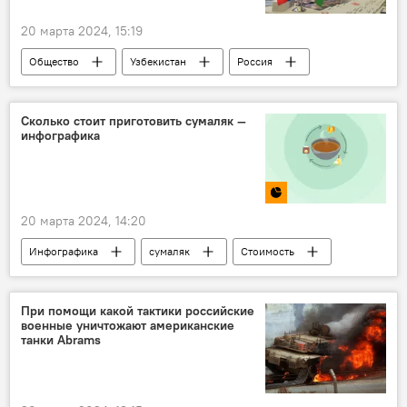
20 марта 2024, 15:19
Общество
Узбекистан
Россия
Образование
сотрудничество
министерство высшего образования, науки и инноваций Узбекистана
Сколько стоит приготовить сумаляк —
инфографика
20 марта 2024, 14:20
Инфографика
сумаляк
Стоимость
продукты
Навруз
Узбекистан
При помощи какой тактики российские
военные уничтожают американские
танки Abrams