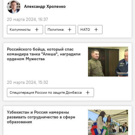
Александр Хроленко
20 марта 2024, 16:37
Колумнисты
Политика
НАТО
Владимир Путин
ОДКБ
Азербайджан
Армения
Грузия
Российского бойца, который спас
командира танка "Алеша", наградили
Никол Пашинян
орденом Мужества
20 марта 2024, 15:32
Спецоперация России по защите Донбасса
спецоперация
Россия
ВСУ
танк
Владимир Путин
Узбекистан и Россия намерены
развивать сотрудничество в сфере
образования