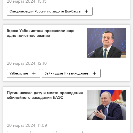
20 марта 2024, 13:15
Спецоперация России по защите Донбасса
спецоперация
Россия
ВСУ
танки
уничтожение
Герою Узбекистана присвоили еще
одно почетное звание
20 марта 2024, 12:10
Узбекистан
Зайниддин Низамходжаев
нагрудный знак
президент Узбекистана
Шавкат Мирзиёев
Общество
Путин назвал дату и место проведения
юбилейного заседания ЕАЭС
20 марта 2024, 11:09