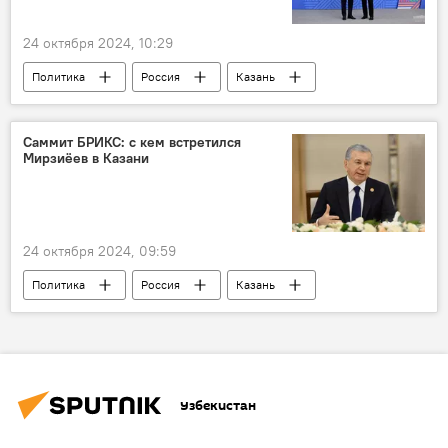
24 октября 2024, 10:29
Политика
Россия
Казань
Узбекистан
Шавкат Мирзиёев
Владимир Путин
БРИКС
Саммит БРИКС: с кем встретился
Мирзиёев в Казани
24 октября 2024, 09:59
Политика
Россия
Казань
БРИКС
саммит
президент Узбекистана
Шавкат Мирзиёев
Встреча
Нарендра Моди
Узбекистан
Реджеп Тайип Эрдоган
Герман Греф
Рустам Минниханов