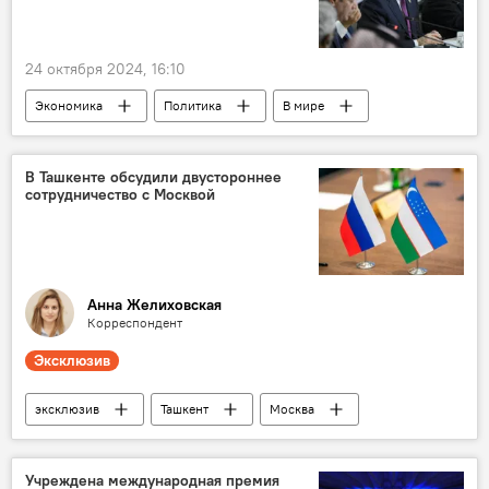
24 октября 2024, 16:10
Экономика
Политика
В мире
саммит
БРИКС
Россия
Владимир Путин
В Ташкенте обсудили двустороннее
сотрудничество с Москвой
Анна Желиховская
Корреспондент
Эксклюзив
эксклюзив
Ташкент
Москва
сотрудничество
Конференция
Константин Злыгостев
Учреждена международная премия