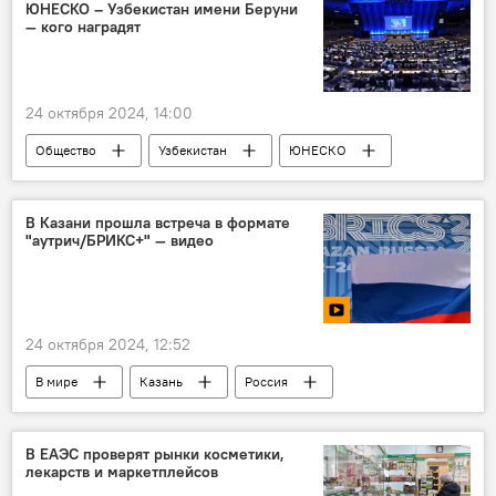
ЮНЕСКО – Узбекистан имени Беруни
— кого наградят
24 октября 2024, 14:00
Общество
Узбекистан
ЮНЕСКО
Абу Райхан Беруни
премия
награждение
искусственный интеллект
В Казани прошла встреча в формате
"аутрич/БРИКС+" — видео
24 октября 2024, 12:52
В мире
Казань
Россия
Владимир Путин
БРИКС
Политика
Видео
В ЕАЭС проверят рынки косметики,
лекарств и маркетплейсов