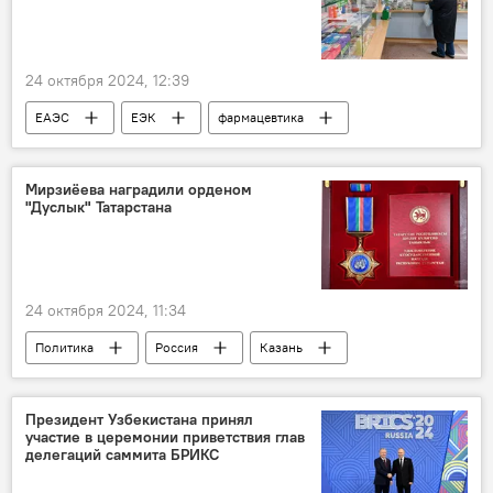
24 октября 2024, 12:39
ЕАЭС
ЕЭК
фармацевтика
косметика
Мирзиёева наградили орденом
"Дуслык" Татарстана
24 октября 2024, 11:34
Политика
Россия
Казань
Татарстан
Узбекистан
Шавкат Мирзиёев
Рустам Минниханов
Президент Узбекистана принял
участие в церемонии приветствия глав
награждение
орден дружбы
делегаций саммита БРИКС