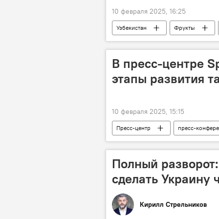
10 февраля 2025, 16:25
Узбекистан
Фрукты
Инфографика
Узбекистан и
ЕАЭС и Узбекистан
В пресс-центре S
этапы развития т
10 февраля 2025, 15:15
Пресс-центр
пресс-конфер
Ташкентский метрополитен
Полный разворот:
сделать Украину 
Кирилл Стрельников