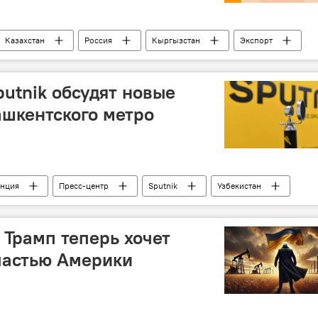
Казахстан
Россия
Кыргызстан
Экспорт
 ЕАЭС: перспективы возможной интеграции
ЕАЭС
putnik обсудят новые
ашкентского метро
енция
Пресс-центр
Sputnik
Узбекистан
 Трамп теперь хочет
частью Америки