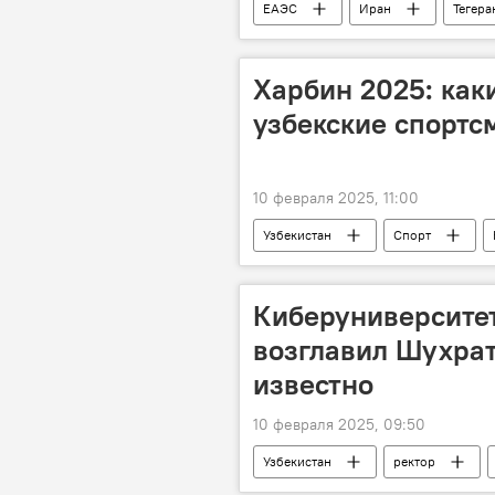
ЕАЭС
Иран
Тегера
Узбекистан и ЕАЭС: перспективы во
Харбин 2025: как
узбекские спортс
10 февраля 2025, 11:00
Узбекистан
Спорт
Киберуниверситет
возглавил Шухрат
известно
10 февраля 2025, 09:50
Узбекистан
ректор