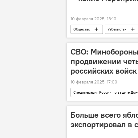
10 февраля 2025, 18:10
Общество
Узбекистан
президент Узбекистана
Нав
СВО: Минобороны
продвижении чет
российских войск
10 февраля 2025, 17:00
Спецоперация России по защите Дон
ДНР
Запорожская область
Больше всего ябл
экспортировал в 