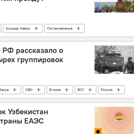
Алишер Навои
Постановление
оийская область
 РФ рассказало о
ырех группировок
басса
СВО
В мире
ВСУ
Россия
ок Узбекистан
страны ЕАЭС