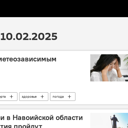
10.02.2025
 метеозависимым
ерта
здоровье
погода
и в Навоийской области
тия пройдут