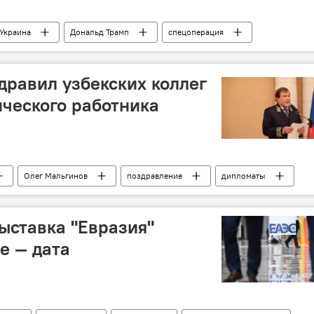
Украина
Дональд Трамп
спецоперация
й
дравил узбекских коллег
ческого работника
Олег Мальгинов
поздравление
дипломаты
ыставка "Евразия"
е — дата