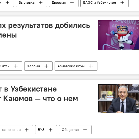
н
Выставка
Евразия
ЕАЭС и Узбекистан
зможной интеграции
их результатов добились
мены
Китай
Харбин
Азиатские игры
 в Узбекистане
 Каюмов — что о нем
назначение
ВУЗ
Общество