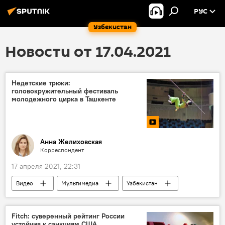
РУС
Узбекистан
Новости от 17.04.2021
Недетские трюки:
головокружительный фестиваль
молодежного цирка в Ташкенте
Анна Желиховская
Корреспондент
17 апреля 2021, 22:31
Видео
Мультимедиа
Узбекистан
цирк
фестиваль
Fitch: суверенный рейтинг России
устойчив к санкциям США