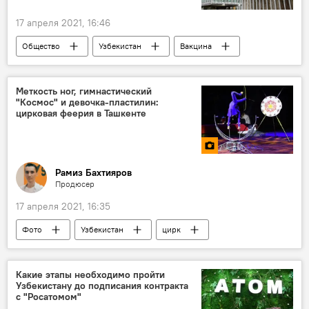
17 апреля 2021, 16:46
Общество
Узбекистан
Вакцина
производство
Коронавирус COVID-19
Меткость ног, гимнастический
"Космос" и девочка-пластилин:
цирковая феерия в Ташкенте
Рамиз Бахтияров
Продюсер
17 апреля 2021, 16:35
Фото
Узбекистан
цирк
Какие этапы необходимо пройти
Узбекистану до подписания контракта
с "Росатомом"