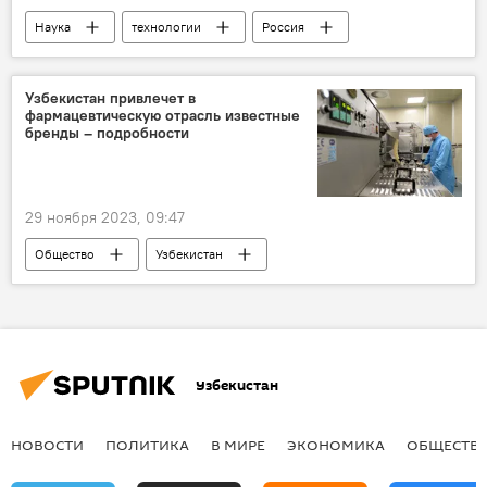
Наука
технологии
Россия
Экономика
интервью
Росатом
Узбекистан привлечет в
фармацевтическую отрасль известные
бренды – подробности
29 ноября 2023, 09:47
Общество
Узбекистан
фармацевтика
лекарства
Экспорт
проект
Узбекистан
НОВОСТИ
ПОЛИТИКА
В МИРЕ
ЭКОНОМИКА
ОБЩЕСТВ