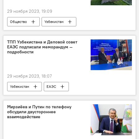
29 ноября 2023, 19:09
Общество
Узбекистан
вырубка деревьев
озеленение
ТПП Узбекистана и Деловой совет
ЕАЭС подписали меморандум —
подробности
29 ноября 2023, 18:07
Узбекистан
ЕАЭС
Узбекистан и ЕАЭС: перспективы возможной интеграции
Санкт-Петербург
форум
Мирзиёев и Путин по телефону
обсудили двустороннее
меморандум
взаимодействие