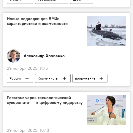
Беларусь
Казахстан
сотрудничество
проект
Чжан Мин
Новые подлодки для ВМФ:
характеристики и возможности
горнолыжный курорт
туристы
Александр Хроленко
29 ноября 2023, 11:15
Россия
Колумнисты
вооружение
военно-морской флот
Пентагон
НАТО
Владимир Путин
Росатом: через технологический
суверенитет — к цифровому лидерству
29 ноября 2023, 10:10