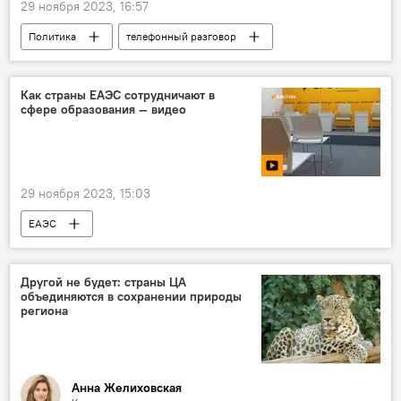
29 ноября 2023, 16:57
Политика
телефонный разговор
Шавкат Мирзиёев
президент Узбекистана
Владимир Путин
президент РФ
Как страны ЕАЭС сотрудничают в
сфере образования — видео
29 ноября 2023, 15:03
ЕАЭС
Узбекистан и ЕАЭС: перспективы возможной интеграции
Образование
сотрудничество
Другой не будет: страны ЦА
объединяются в сохранении природы
Пресс-центр
Москва
Минск
региона
Астана
Бишкек
Ереван
Ташкент
Видео
прямая трансляция
Анна Желиховская