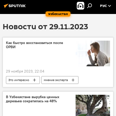
РУС
Узбекистан
Новости от 29.11.2023
Как быстро восстановиться после
ОРВИ
29 ноября 2023, 22:04
Это интересно
мнение эксперта
здоровье
ЗОЖ
орви
иммунитет
В Узбекистане вырубка ценных
деревьев сократилась на 48%