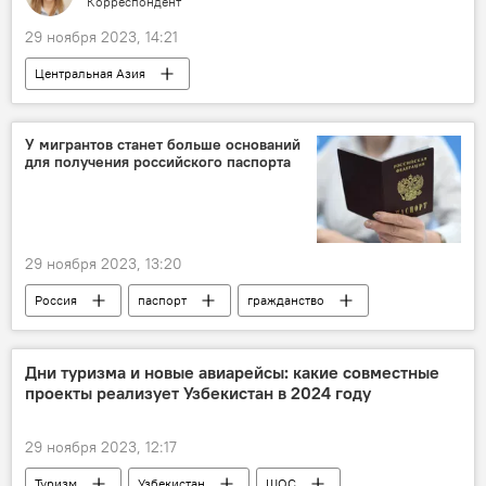
Корреспондент
29 ноября 2023, 14:21
Центральная Азия
охрана окружающей среды
природа
границы
животные
Узбекистан
У мигрантов станет больше оснований
для получения российского паспорта
Казахстан
Кыргызстан
Таджикистан
Туркменистан
29 ноября 2023, 13:20
Россия
паспорт
гражданство
профессия
Общество
Дни туризма и новые авиарейсы: какие совместные
проекты реализует Узбекистан в 2024 году
29 ноября 2023, 12:17
Туризм
Узбекистан
ШОС