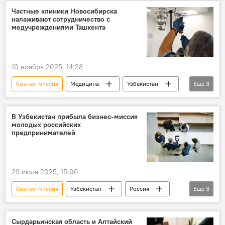
сотрудничество
Экономика
Частные клиники Новосибирска
налаживают сотрудничество с
Туризм
медучреждениями Ташкента
10 ноября 2025, 14:28
бизнес-миссия
Медицина
Узбекистан
Еще
3
Новосибирск
Россия
сотрудничество
В Узбекистан прибыла бизнес-миссия
молодых российских
предпринимателей
29 июля 2025, 15:00
бизнес-миссия
Узбекистан
Россия
Еще
3
предприниматели
текстильная продукция
информационные технологии
Сырдарьинская область и Алтайский