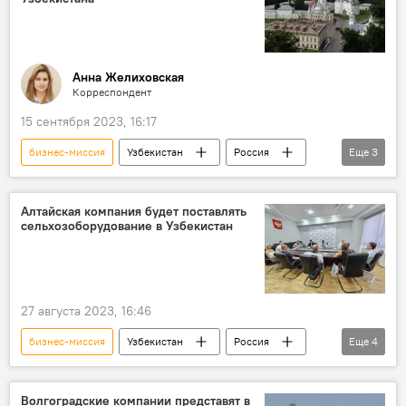
Анна Желиховская
Корреспондент
15 сентября 2023, 16:17
бизнес-миссия
Узбекистан
Россия
Еще
3
сотрудничество
Экономика
Вологодская область
Алтайская компания будет поставлять
сельхозоборудование в Узбекистан
27 августа 2023, 16:46
бизнес-миссия
Узбекистан
Россия
Еще
4
Общество
импорт
Сельхозтехника
торговое представительство
Волгоградские компании представят в