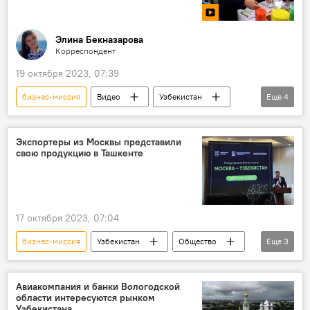
Элина Бекназарова
Корреспондент
19 октября 2023, 07:39
бизнес-миссия
Видео
Узбекистан
Еще
4
Россия
бизнес
бизнес-форум
Чирчик
Экспортеры из Москвы представили
свою продукцию в Ташкенте
17 октября 2023, 07:04
бизнес-миссия
Узбекистан
Общество
Еще
3
бизнес
Москва
предприятия
Авиакомпания и банки Вологодской
области интересуются рынком
Узбекистана