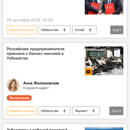
29 сентября 2024, 10:05
бизнес-миссия
Узбекистан
Китай
Еще
1
сотрудничество
Российские предприниматели
приехали с бизнес-миссией в
Узбекистан
Анна Желиховская
Корреспондент
Эксклюзив
бизнес-миссия
Узбекистан
Ташкент
Еще
4
Россия
молодые предприниматели
Видео
эксклюзив
Узбекистан с рабочей поездкой