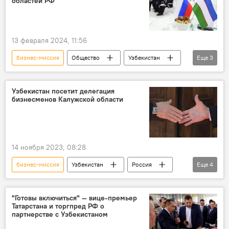
областей РФ
13 февраля 2024, 11:56
бизнес-миссия
Общество
Узбекистан
Еще
3
Россия
Самарканд
банк
Узбекистан посетит делегация
бизнесменов Калужской области
14 ноября 2023, 08:28
бизнес-миссия
Узбекистан
Россия
Еще
4
бизнес
Калужская область
сотрудничество
Экономика
"Готовы включиться" — вице-премьер
Татарстана и торгпред РФ о
партнерстве с Узбекистаном