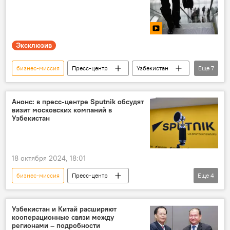
Москва
Эксклюзив
бизнес-миссия
Пресс-центр
Узбекистан
Еще
7
пресс-конференция
Пресс-центр
Россия
Москва
компания
Анонс: в пресс-центре Sputnik обсудят
визит московских компаний в
Видео
эксклюзив
Узбекистан
18 октября 2024, 18:01
бизнес-миссия
Пресс-центр
Еще
4
Пресс-центр
Узбекистан
Москва
визит
компания
Узбекистан и Китай расширяют
кооперационные связи между
регионами – подробности