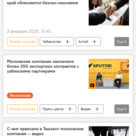
край обменяются бизнес-миссиями
3 февраля 2025, 15:40
бизнес-миссия
Узбекистан
Алтай
Еще
6
сотрудничество
Россия
Сырдарьинская область
животноводство
Московские компании заключили
более 200 экспортных контрактов с
трудовая миграция
промышленность
узбекскими партнерами
Эксклюзив
бизнес-миссия
Пресс-центр
Видео
Еще
6
эксклюзив
пресс-конференция
Пресс-центр
Узбекистан
Россия
С чем приехали в Ташкент московские
компании — видео