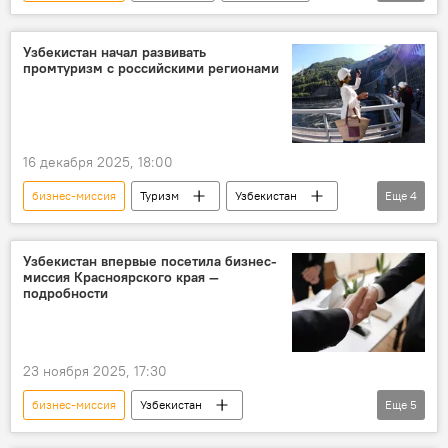
Узбекистан
Выставка
косметика
пищевая промышленность
оборудование
Узбекистан начал развивать
промтуризм с российскими регионами
сотрудничество
Москва
Экономика
16 декабря 2025, 18:00
бизнес-миссия
Туризм
Узбекистан
Еще
4
Россия
сотрудничество
Общество
отдых
Узбекистан впервые посетила бизнес-
миссия Красноярского края —
подробности
23 ноября 2025, 17:30
бизнес-миссия
Узбекистан
Еще
5
Красноярский край
Россия