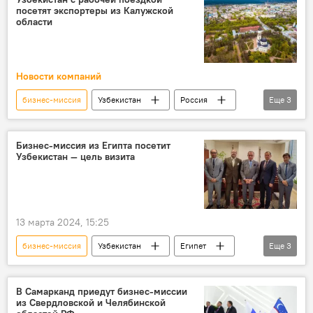
посетят экспортеры из Калужской
области
Новости компаний
бизнес-миссия
Узбекистан
Россия
Еще
3
Калужская область
Экономика
Торговля
Бизнес-миссия из Египта посетит
Узбекистан — цель визита
13 марта 2024, 15:25
бизнес-миссия
Узбекистан
Египет
Еще
3
сотрудничество
Инвестиции
Экономика
В Самарканд приедут бизнес-миссии
из Свердловской и Челябинской