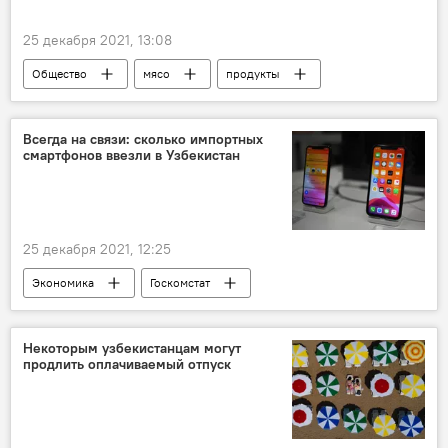
25 декабря 2021, 13:08
Общество
мясо
продукты
картофель
НДС
Всегда на связи: сколько импортных
смартфонов ввезли в Узбекистан
25 декабря 2021, 12:25
Экономика
Госкомстат
мобильный телефон
смартфон
импорт
статистика
Некоторым узбекистанцам могут
продлить оплачиваемый отпуск