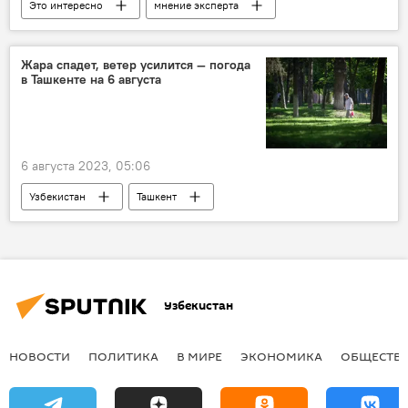
Это интересно
мнение эксперта
здоровье
заболевания
арбуз
питание
Жара спадет, ветер усилится — погода
в Ташкенте на 6 августа
6 августа 2023, 05:06
Узбекистан
Ташкент
прогноз погоды
прогноз погоды в Ташкенте
прогноз
Узгидромет
Узбекистан
НОВОСТИ
ПОЛИТИКА
В МИРЕ
ЭКОНОМИКА
ОБЩЕСТВ