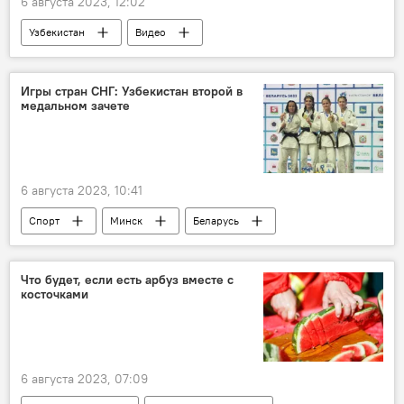
6 августа 2023, 12:02
Узбекистан
Видео
Железная дорога
Игры стран СНГ: Узбекистан второй в
медальном зачете
6 августа 2023, 10:41
Спорт
Минск
Беларусь
Узбекистан
II Игры стран СНГ
Тяжелая атлетика
дзюдо
Что будет, если есть арбуз вместе с
косточками
Греко-римская борьба
6 августа 2023, 07:09