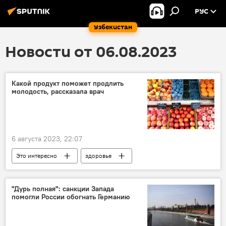
РУС
Узбекистан
Новости от 06.08.2023
Какой продукт поможет продлить
молодость, рассказала врач
6 августа 2023, 22:07
Это интересно
здоровье
молодость
продукты
врач
мнение эксперта
"Дурь полная": санкции Запада
помогли России обогнать Германию