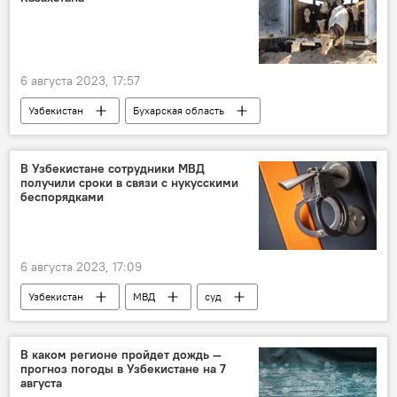
6 августа 2023, 17:57
Узбекистан
Бухарская область
Сельское хозяйство
скот
корова
Казахстан
В Узбекистане сотрудники МВД
получили сроки в связи с нукусскими
беспорядками
6 августа 2023, 17:09
Узбекистан
МВД
суд
беспорядки
Нукус
В каком регионе пройдет дождь —
прогноз погоды в Узбекистане на 7
августа