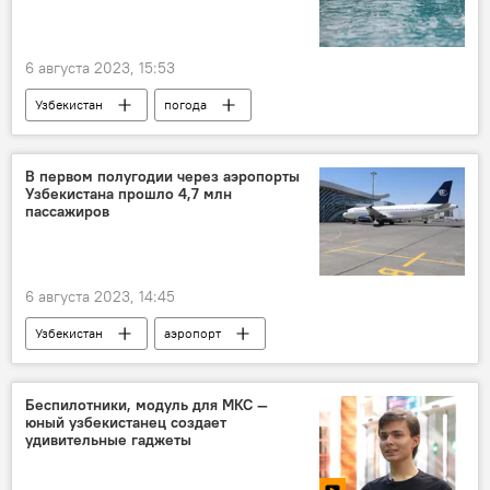
6 августа 2023, 15:53
Узбекистан
погода
погода в Узбекистане
прогноз
прогноз погоды
В первом полугодии через аэропорты
Узбекистана прошло 4,7 млн
прогноз погоды по Узбекистану
пассажиров
6 августа 2023, 14:45
Узбекистан
аэропорт
Аэропорт Ташкента
Uzbekistan Airports
пассажиры
Беспилотники, модуль для МКС —
юный узбекистанец создает
удивительные гаджеты