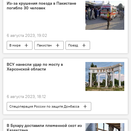
Из-за крушения поезда в Пакистане
погибло 30 человек
6 августа 2023, 19:02
В мире
Пакистан
Поезд
Происшествия
погибшие
ВСУ нанесли удар по мосту в
Херсонской области
6 августа 2023, 18:12
Спецоперация России по защите Донбасса
Украина
Россия
ВСУ
Ракеты
ПВО
В Бухару доставили племенной скот из
Казахстана