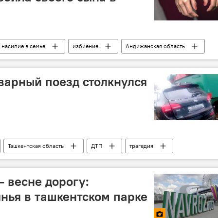
насилие в семье
избиение
Андижанская область
варный поезд столкнулся
Ташкентская область
ДТП
трагедия
— весне дорогу:
нья в ташкентском парке