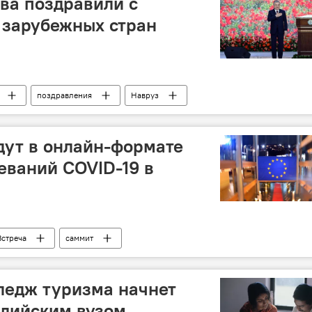
ва поздравили с
 зарубежных стран
поздравления
Навруз
дут в онлайн-формате
леваний COVID-19 в
Встреча
саммит
ледж туризма начнет
ндийским вузом