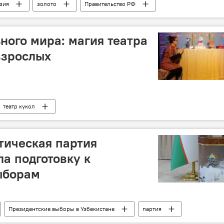
зия
золото
Правительство РФ
ного мира: магия театра
взрослых
театр кукол
тическая партия
ла подготовку к
ыборам
Президентские выборы в Узбекистане
партия