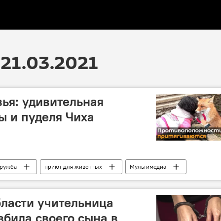
21.03.2021
ья: удивительная
ы и пуделя Чиха
ружба
приют для животных
Мультимедиа
ласти учительница
збила своего сына в