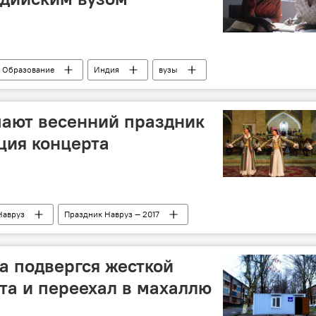
Образование
Индия
вузы
чают весенний праздник
ция концерта
Навруз
Праздник Навруз — 2017
а подвергся жесткой
та и переехал в махаллю