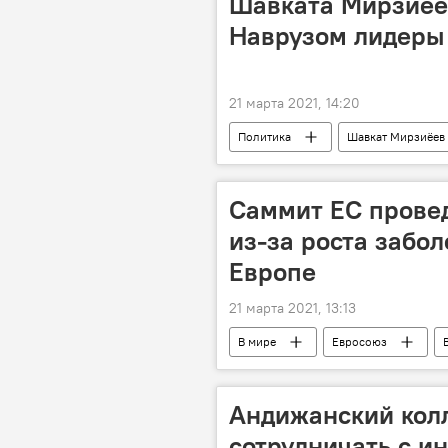
Шавката Мирзиёе
Наврузом лидеры
21 марта 2021, 14:20
Политика
Шавкат Мирзиёев
Саммит ЕС прове
из-за роста забо
Европе
21 марта 2021, 13:13
В мире
Евросоюз
Андижанский кол
сотрудничать с и