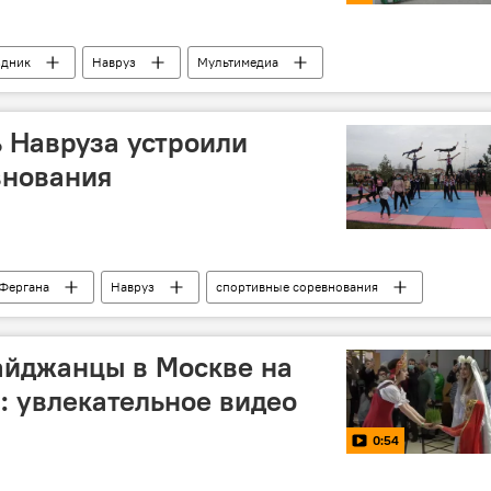
здник
Навруз
Мультимедиа
ь Навруза устроили
внования
Фергана
Навруз
спортивные соревнования
айджанцы в Москве на
: увлекательное видео
0:54