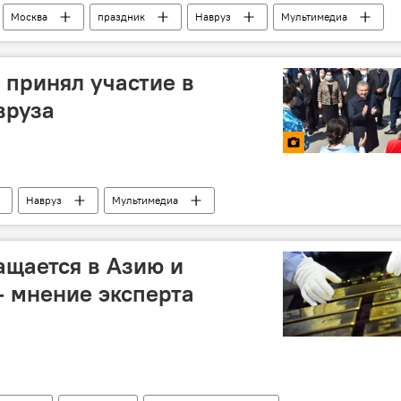
Москва
праздник
Навруз
Мультимедиа
принял участие в
вруза
Навруз
Мультимедиа
ащается в Азию и
— мнение эксперта