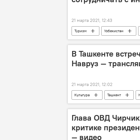
21 марта 2021, 12:43
Туризм
Узбекистан
высшее образование
В Ташкенте встре
Навруз — трансля
21 марта 2021, 12:02
Культура
Ташкент
Глава ОВД Чирчик
критике президен
— видео