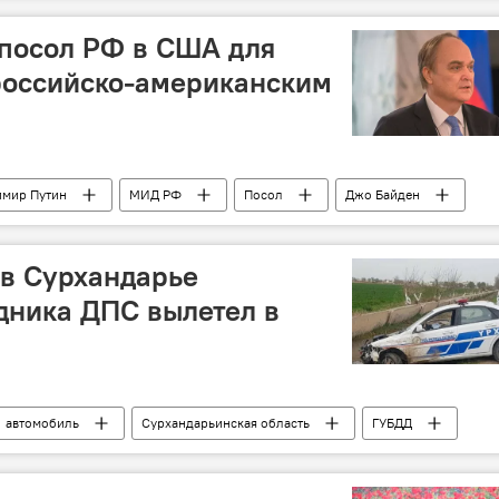
 посол РФ в США для
российско-американским
имир Путин
МИД РФ
Посол
Джо Байден
 в Сурхандарье
дника ДПС вылетел в
автомобиль
Сурхандарьинская область
ГУБДД