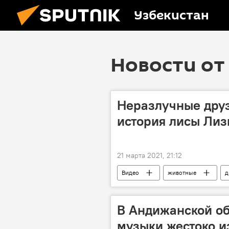
Узбекистан
Новости от 
Неразлучные друз
история лисы Лиз
21 марта 2021, 21:12
Видео
животные
д
В Андижанской об
музыки жестоко и