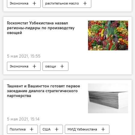
Экономика
растительное масло
Госкомстат Узбекистана назвал
регионы-лидеры по производству
овощей
5 мая 2021, 15:55
Экономика
овощи
Сельское хозяйство
Национальный комитет по статистике
Ташкент и Вашингтон готовят первое
заседание диалога стратегического
партнерства
5 мая 2021, 15:14
Политика
США
МИД Узбекистана