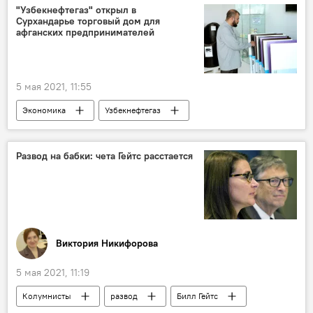
"Узбекнефтегаз" открыл в
Сурхандарье торговый дом для
афганских предпринимателей
5 мая 2021, 11:55
Экономика
Узбекнефтегаз
Афганистан
Развод на бабки: чета Гейтс расстается
Виктория Никифорова
5 мая 2021, 11:19
Колумнисты
развод
Билл Гейтс