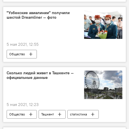
Запад
Джордж Сорос
"Узбекские авиалинии" получили
шестой Dreamliner — фото
5 мая 2021, 12:55
Общество
Авиакомпания Uzbekistan Airways
Dreamliner
Сколько людей живет в Ташкенте —
официальные данные
5 мая 2021, 12:23
Общество
Ташкент
статистика