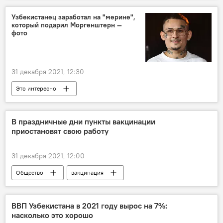
Узбекистанец заработал на "мерине",
который подарил Моргенштерн —
фото
31 декабря 2021, 12:30
Это интересно
Моргенштерн (Алишер Валеев)
В праздничные дни пункты вакцинации
приостановят свою работу
31 декабря 2021, 12:00
Общество
вакцинация
вакцина "Спутник V"
Вакцинация от COVID-19 в Узбекистане
ВВП Узбекистана в 2021 году вырос на 7%:
насколько это хорошо
вакцина "Спутник Лайт"
Спутник М