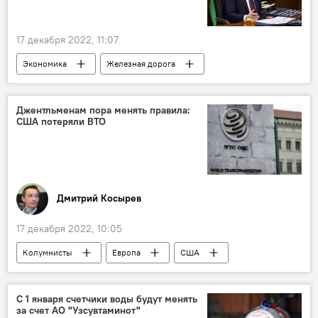
17 декабря 2022, 11:07
Экономика
Железная дорога
Узбекистан
Кыргызстан
Китай
Ташкент
Джентльменам пора менять правила:
США потеряли ВТО
Дмитрий Косырев
17 декабря 2022, 10:05
Колумнисты
Европа
США
ВТО
Россия
С 1 января счетчики воды будут менять
за счет АО "Узсувтаминот"