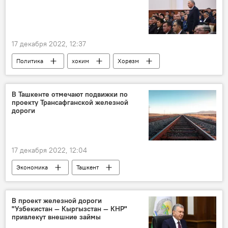
17 декабря 2022, 12:37
Политика
хоким
Хорезм
Каракалпакстан
В Ташкенте отмечают подвижки по
проекту Трансафганской железной
дороги
17 декабря 2022, 12:04
Экономика
Ташкент
Трансафганская железная дорога
президент Узбекистана
экспедиция
В проект железной дороги
"Узбекистан — Кыргызстан — КНР"
привлекут внешние займы