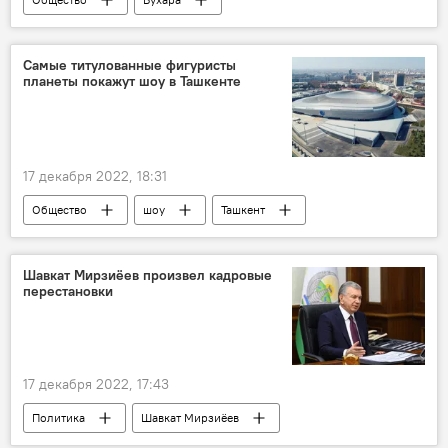
РГУ нефти и газа имени Губкина
Самые титулованные фигуристы
планеты покажут шоу в Ташкенте
17 декабря 2022, 18:31
Общество
шоу
Ташкент
Узбекистан
Шавкат Мирзиёев произвел кадровые
перестановки
17 декабря 2022, 17:43
Политика
Шавкат Мирзиёев
президент Узбекистана