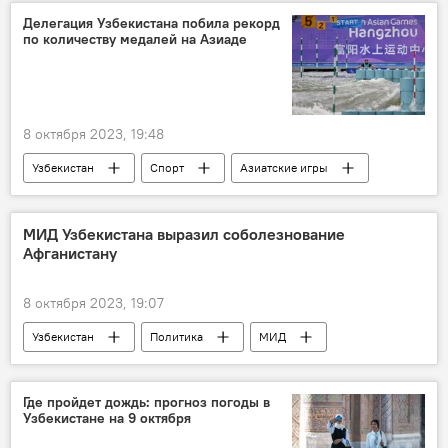
СБУ
Делегация Узбекистана побила рекорд
по количеству медалей на Азиаде
8 октября 2023, 19:48
Узбекистан
Спорт
Азиатские игры
медали
МИД Узбекистана выразил соболезнование
Афганистану
8 октября 2023, 19:07
Узбекистан
Политика
МИД
МИД Узбекистана
Афганистан
землетрясение
Где пройдет дождь: прогноз погоды в
Узбекистане на 9 октября