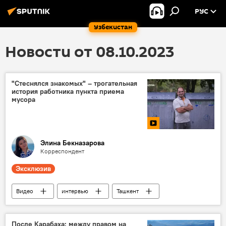
РУС
Узбекистан
Новости от 08.10.2023
"Стеснялся знакомых" – трогательная
история работника пункта приема
мусора
Элина Бекназарова
Корреспондент
Эксклюзив
Видео
интервью
Ташкент
Узбекистан
Общество
история
После Карабаха: между правом на