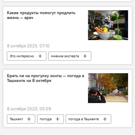
жертвы
Какие продукты помогут продлить
жизнь — врач
8 октября 2023, 07:10
Это интересно
мнение эксперта
ЗОЖ
здоровье
еда
правильное питание
Брать ли на прогулку зонты — погода в
Ташкенте на 8 октября
8 октября 2023, 05:09
Ташкент
погода
погода в Ташкенте
прогноз
прогноз погоды в Ташкенте