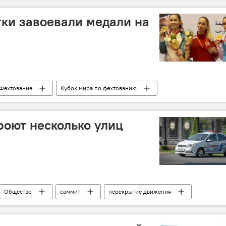
тки завоевали медали на
Фехтование
Кубок мира по фехтованию
роют несколько улиц
Общество
саммит
перекрытие движения