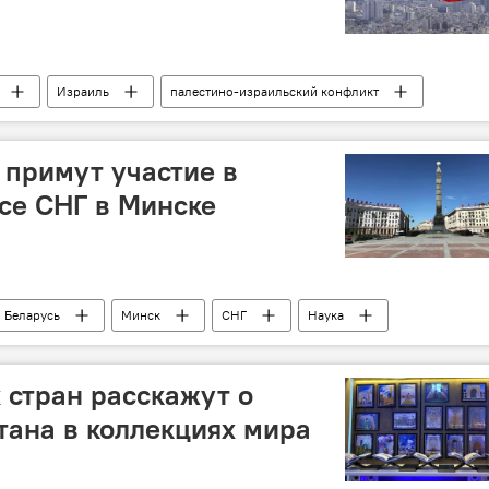
Израиль
палестино-израильский конфликт
 примут участие в
се СНГ в Минске
Беларусь
Минск
СНГ
Наука
 стран расскажут о
тана в коллекциях мира