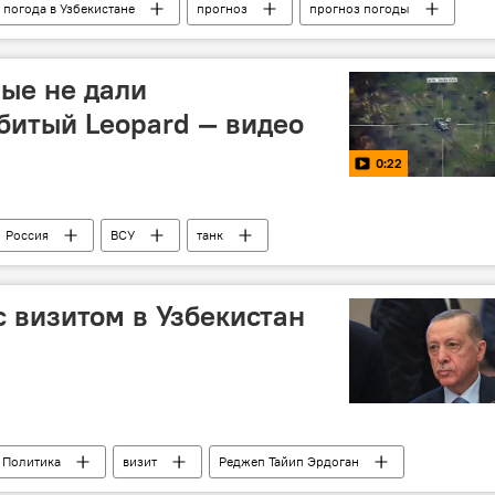
погода в Узбекистане
прогноз
прогноз погоды
ые не дали
битый Leopard — видео
0:22
Россия
ВСУ
танк
басса
с визитом в Узбекистан
Политика
визит
Реджеп Тайип Эрдоган