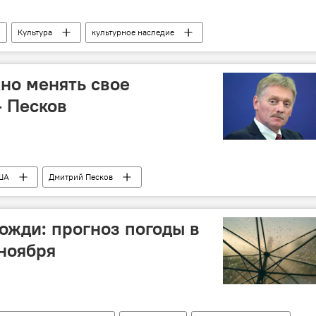
Культура
культурное наследие
но менять свое
 Песков
ША
Дмитрий Песков
ожди: прогноз погоды в
 ноября