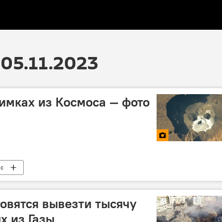
05.11.2023
имках из Космоса — фото
с
товятся вывезти тысячу
х из Газы