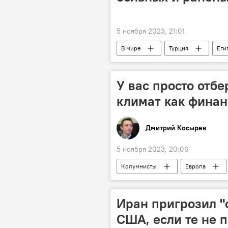
5 ноября 2023, 21:01
В мире
Турция
Еги
У вас просто отбе
климат как фина
Дмитрий Косырев
5 ноября 2023, 20:06
Колумнисты
Европа
Иран пригрозил "
США, если те не п