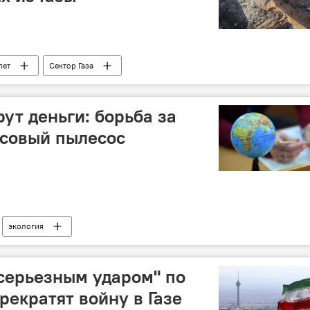
пет
Сектор Газа
рут деньги: борьба за
нсовый пылесос
экология
серьезным ударом" по
рекратят войну в Газе