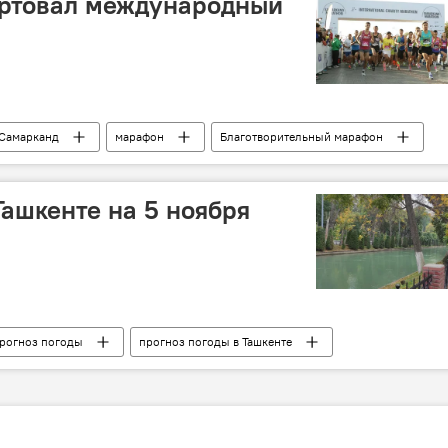
артовал международный
Самарканд
марафон
Благотворительный марафон
Ташкенте на 5 ноября
рогноз погоды
прогноз погоды в Ташкенте