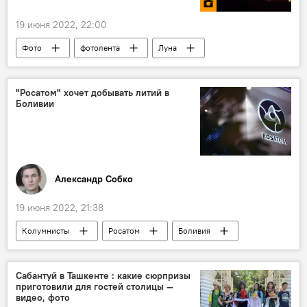
19 июня 2022, 22:00
Фото
фотолента
Луна
"Росатом" хочет добывать литий в
Боливии
Александр Собко
19 июня 2022, 21:38
Колумнисты
Росатом
Боливия
Добыча
Сабантуй в Ташкенте : какие сюрпризы
приготовили для гостей столицы —
видео, фото