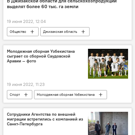
В Джизакской области для сельскохозпродукции
выделят более 60 тыс. га земли
19 июня 2022, 12:04
Общество
Джизакская область
Сельхозпродукция
земля
Экспорт
продукция
семена
Молодежная сборная Узбекистана
сыграет со сборной Саудовской
Сельское хозяйство
Аравии — фото
19 июня 2022, 11:23
Спорт
Молодежная сборная Узбекистана
Саудовская Аравия
Футбол
финал
Тимур Кападзе
Сотрудники Агентства по внешней
миграции встретились с компанией из
Санкт-Петербурга