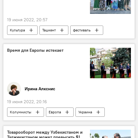
19 июня 2022, 20:57
Культура
Ташкент
фестиваль
праздник
мероприятие
Время для Европы истекает
Ирина Алкснис
19 июня 2022, 20:16
Колумнисты
Европа
Украина
Владимир Зеленский
Эммануэль Макрон
Россия
Товарооборот между Узбекистаном и
Таджикистаном может превысить $1