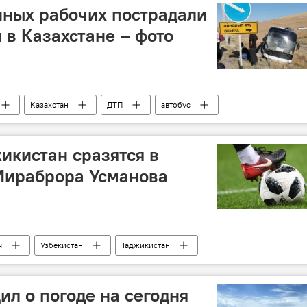
нных рабочих пострадали
 в Казахстане – фото
Казахстан
ДТП
автобус
жикистан сразятся в
Мираброра Усманова
ч
Узбекистан
Таджикистан
ил о погоде на сегодня