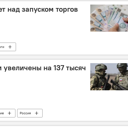
т над запуском торгов
рги
 увеличены на 137 тысяч
ие
Россия