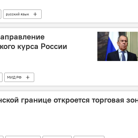
русский язык
направление
ого курса России
МИД РФ
нской границе откроется торговая зо