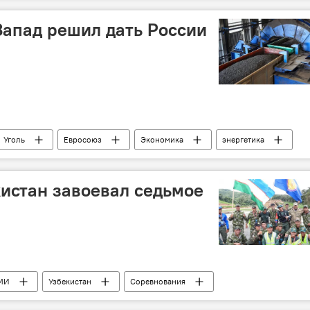
 Запад решил дать России
Уголь
Евросоюз
Экономика
энергетика
истан завоевал седьмое
рМИ
Узбекистан
Соревнования