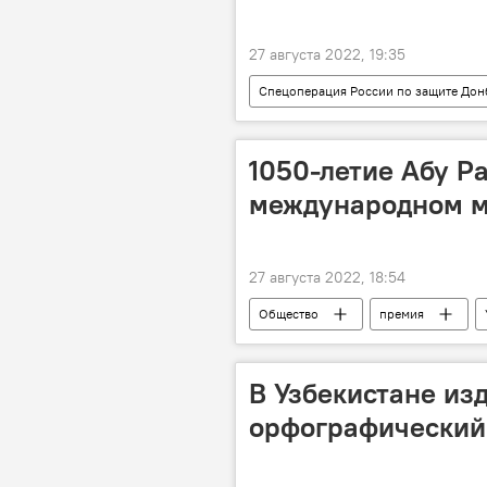
27 августа 2022, 19:35
Спецоперация России по защите Дон
1050-летие Абу Р
международном 
27 августа 2022, 18:54
Общество
премия
В Узбекистане из
орфографический 