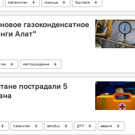
Афганистан
граница
Торговля
 новое газоконденсатное
нги Алат"
газ
месторождение
стане пострадали 5
ана
Казахстан
автобус
ДТП
авария