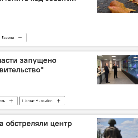
Европа
ласти запущено
вительство"
сть
Шавкат Мирзиёев
а обстреляли центр