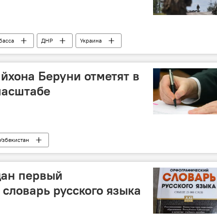
басса
ДНР
Украина
айхона Беруни отметят в
масштабе
Узбекистан
дан первый
словарь русского языка