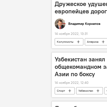
Дружеское удушен
европейцев доро
Владимир Корнилов
14 ноября 2022, 13:31
Колумнисты
Америка
Узбекистан занял
общекомандном з
Азии по боксу
14 ноября 2022, 12:40
Спорт
Узбекистан
Чемпионат Азии по боксу
Б