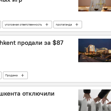
уголовная ответственность
пропаганда
кт
Министерство юстиции Узбекистана
hkent продали за $87
Продажа
ашкента отключили