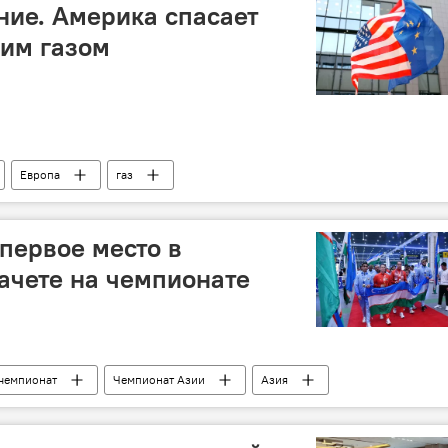
ие. Америка спасает
гим газом
Европа
газ
 первое место в
ачете на чемпионате
чемпионат
Чемпионат Азии
Азия
окс