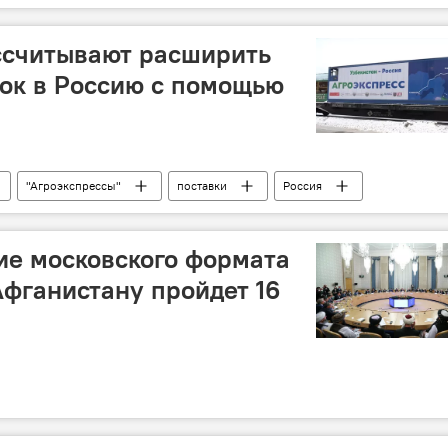
ссчитывают расширить
ок в Россию с помощью
"Агроэкспрессы"
поставки
Россия
ие московского формата
Афганистану пройдет 16