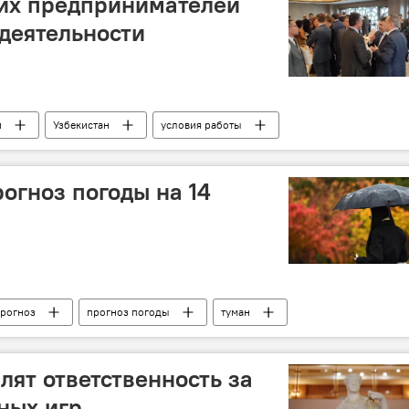
ких предпринимателей
 деятельности
и
Узбекистан
условия работы
огноз погоды на 14
рогноз
прогноз погоды
туман
лят ответственность за
ных игр