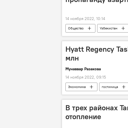
14 ноября 2022, 10:14
Общество
Узбекистан
азартные игры
Законопрое
Hyatt Regency Tas
млн
Мунаввар Разакова
14 ноября 2022, 09:15
Экономика
гостиница
В трех районах Т
отопление