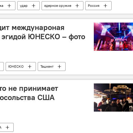
ка
удар
ядерное оружие
Россия
дит междунароная
 эгидой ЮНЕСКО – фото
ЮНЕСКО
Ташкент
что не принимает
посольства США
А