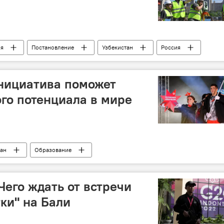
ия
Постановление
Узбекистан
Россия
нициатива поможет
го потенциала в мире
тан
Образование
ния
Россия
Чего ждать от встречи
ки" на Бали