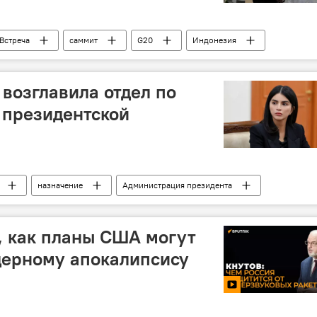
Встреча
саммит
G20
Индонезия
возглавила отдел по
 президентской
назначение
Администрация президента
, как планы США могут
дерному апокалипсису