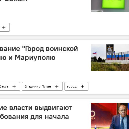
вание "Город воинской
лю и Мариуполю
басса
Владимир Путин
город
ие власти выдвигают
бования для начала