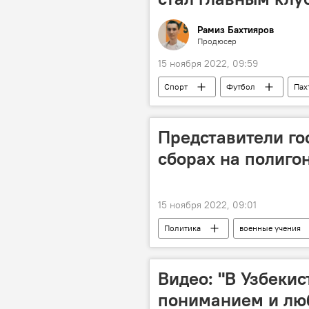
Рамиз Бахтияров
Продюсер
15 ноября 2022, 09:59
Спорт
Футбол
Пах
Представители го
сборах на полиго
15 ноября 2022, 09:01
Политика
военные учения
Видео: "В Узбекис
пониманием и люб