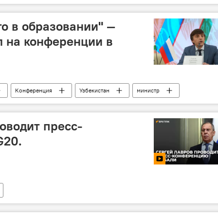
то в образовании" —
 на конференции в
Конференция
Узбекистан
министр
оводит пресс-
G20.