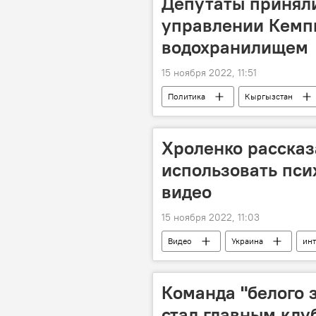
Депутаты приняли
управлении Кемп
водохранилищем
15 ноября 2022, 11:51
Политика
Кыргызстан
Хроленко рассказ
использовать пси
видео
15 ноября 2022, 11:03
Видео
Украина
ин
Команда "белого з
стал главным клу