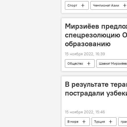
Спорт
Чемпионат Азии
Мирзиёев предло
спецрезолюцию О
образованию
15 ноября 2022, 16:39
Общество
Шавкат Мирзиёев
В результате тера
пострадали узбек
15 ноября 2022, 15:46
В мире
Турция
гра