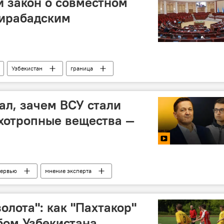
 закон о совместном
ирабадским
Узбекистан
граница
ал, зачем ВСУ стали
хотропные вещества —
тервью
мнение эксперта
олота": как "Пахтакор"
бом Узбекистана