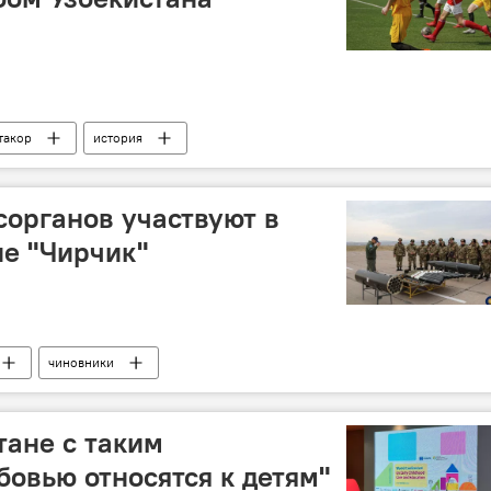
такор
история
сорганов участвуют в
не "Чирчик"
чиновники
тане с таким
овью относятся к детям"