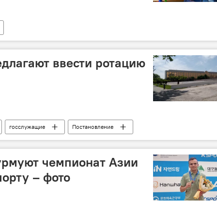
едлагают ввести ротацию
госслужащие
Постановление
урмуют чемпионат Азии
порту – фото