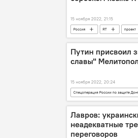
15 ноября 2022, 21:15
Россия
RT
проект
Путин присвоил з
славы" Мелитопо
15 ноября 2022, 20:24
Спецоперация России по защите Дон
Лавров: украинск
неадекватные тре
переговоров