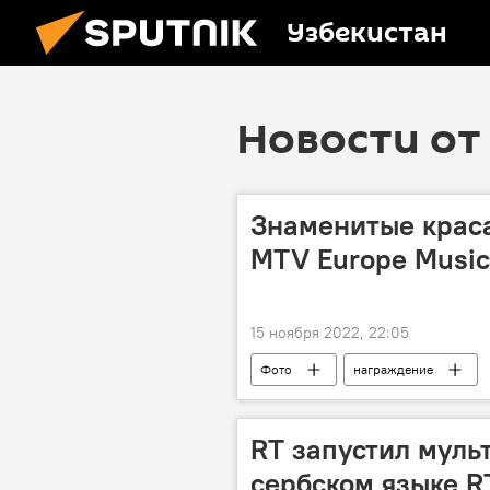
Узбекистан
Новости от 
Знаменитые крас
MTV Europe Music
15 ноября 2022, 22:05
Фото
награждение
RT запустил муль
сербском языке R