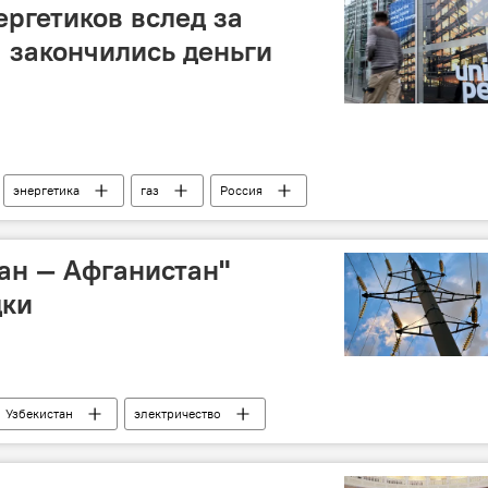
ергетиков вслед за
 закончились деньги
энергетика
газ
Россия
ан — Афганистан"
дки
Узбекистан
электричество