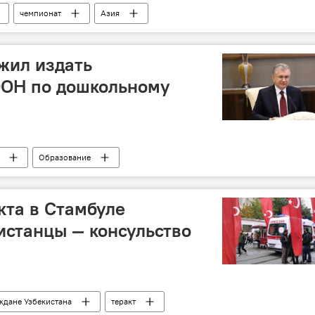
чемпионат
Азия
жил издать
ОН по дошкольному
Образование
кта в Стамбуле
истанцы — консульство
ждане Узбекистана
теракт