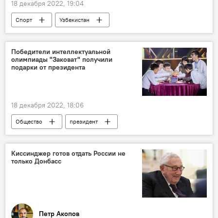
18 декабря 2022, 19:04
Спорт
Узбекистан
Тяжелая атлетика
Спортсмен
медали
медаль
чемпионат
Победители интеллектуальной
олимпиады "Заковат" получили
подарки от президента
18 декабря 2022, 18:06
Общество
президент
президент Узбекистана
Киссинджер готов отдать России не
только Донбасс
Петр Акопов