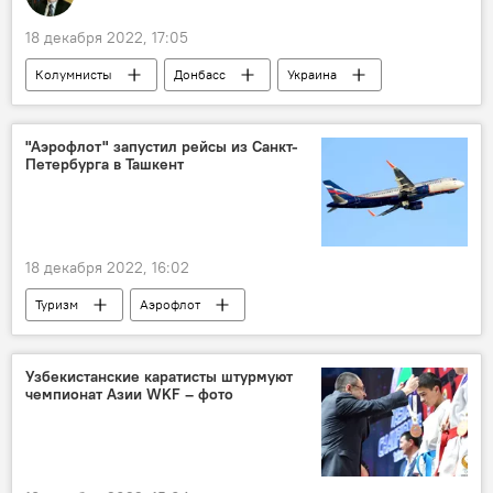
18 декабря 2022, 17:05
Колумнисты
Донбасс
Украина
Запад
"Аэрофлот" запустил рейсы из Санкт-
Петербурга в Ташкент
18 декабря 2022, 16:02
Туризм
Аэрофлот
Санкт-Петербург
рейс
Узбекистан
Ташкент
Узбекистанские каратисты штурмуют
чемпионат Азии WKF – фото