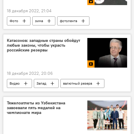
18 декабря 2022, 21:04
Фото
зима
фотолента
Снег
Катасонов: западные страны обойдут
любые законы, чтобы украсть
российские резервы
18 декабря 2022, 20:06
Видео
Запад
валютный резерв
НАТО
ЦБ
ЦБ РФ
доллары
Россия
Тяжелоатлеты из Узбекистана
завоевали пять медалей на
чемпионате мира