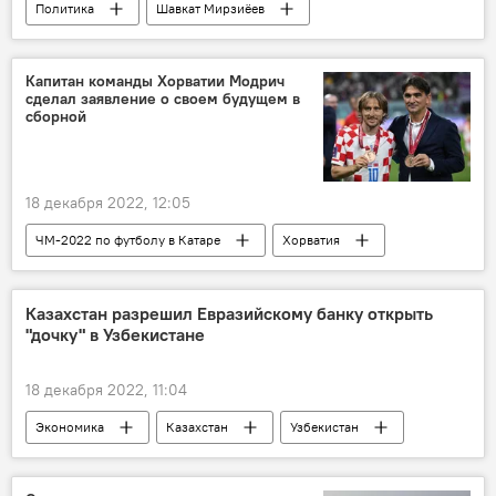
Политика
Шавкат Мирзиёев
Послание президента Узбекистана Шавката Мирзиёева Олий Мажлису
Олий Мажлис
глава государства
Капитан команды Хорватии Модрич
сделал заявление о своем будущем в
сборной
18 декабря 2022, 12:05
ЧМ-2022 по футболу в Катаре
Хорватия
сборная
Казахстан разрешил Евразийскому банку открыть
"дочку" в Узбекистане
18 декабря 2022, 11:04
Экономика
Казахстан
Узбекистан