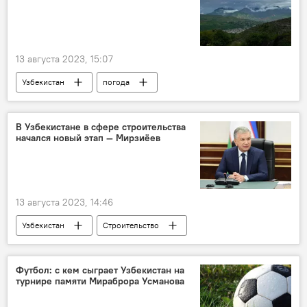
ташкентцы
13 августа 2023, 15:07
Узбекистан
погода
прогноз погоды
погода в Узбекистане
прогноз погоды по Узбекистану
В Узбекистане в сфере строительства
начался новый этап — Мирзиёев
Узгидромет
13 августа 2023, 14:46
Узбекистан
Строительство
Президент
президент Узбекистана
Шавкат Мирзиёев
поздравление
Футбол: с кем сыграет Узбекистан на
турнире памяти Мираброра Усманова
Новый Узбекистан
строитель