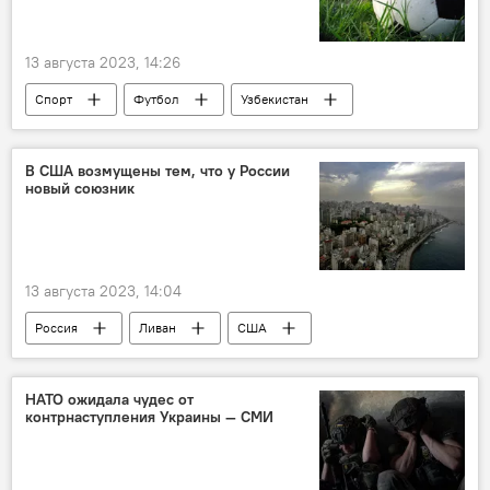
13 августа 2023, 14:26
Спорт
Футбол
Узбекистан
Саудовская Аравия
турнир
В США возмущены тем, что у России
новый союзник
13 августа 2023, 14:04
Россия
Ливан
США
союзник
Средиземноморье
сотрудничество
Туризм
НАТО ожидала чудес от
контрнаступления Украины — СМИ
Образование
Спорт
Культура