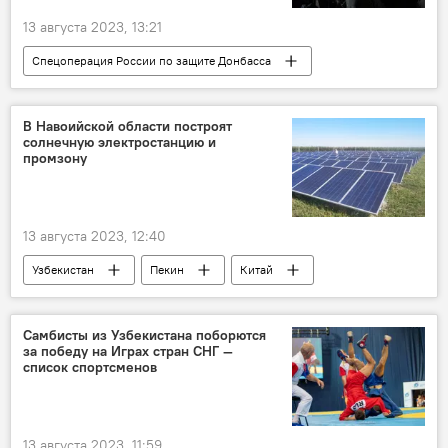
13 августа 2023, 13:21
Спецоперация России по защите Донбасса
Россия
Украина
СМИ
техника
контрнаступление
НАТО
В Навоийской области построят
солнечную электростанцию и
ВСУ
промзону
13 августа 2023, 12:40
Узбекистан
Пекин
Китай
солнечная электростанция
индустриальная зона
Делегация
Самбисты из Узбекистана поборются
за победу на Играх стран СНГ —
Навоийская область
сотрудничество
список спортсменов
бизнес-форум
Соглашение
13 августа 2023, 11:59