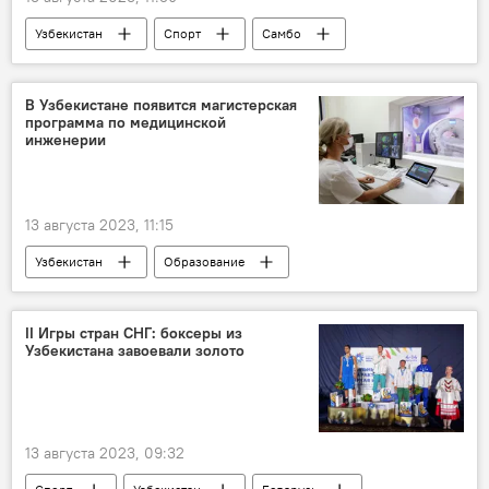
Узбекистан
Спорт
Самбо
II Игры стран СНГ
игры стран СНГ
медали
Беларусь
В Узбекистане появится магистерская
программа по медицинской
инженерии
13 августа 2023, 11:15
Узбекистан
Образование
высшее образование
Медицина
инженер
проект
сотрудничество
II Игры стран СНГ: боксеры из
Узбекистана завоевали золото
Посол
Латвия
13 августа 2023, 09:32