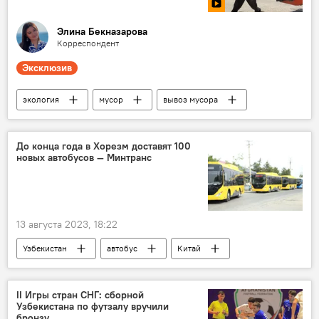
Элина Бекназарова
Корреспондент
Эксклюзив
экология
мусор
вывоз мусора
Узбекистан
классическая музыка
Ташкентская область
До конца года в Хорезм доставят 100
новых автобусов — Минтранс
Кашкадарьинская область
Бухара
13 августа 2023, 18:22
Узбекистан
автобус
Китай
Хорезм
Хорезмская область
II Игры стран СНГ: сборной
Узбекистана по футзалу вручили
бронзу