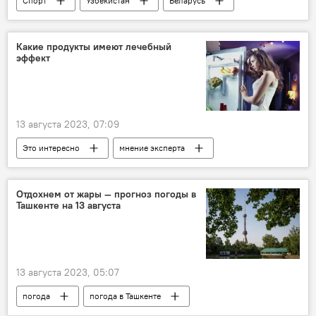
Спорт
Узбекистан
Беларусь
II Игры стран СНГ
игры стран СНГ
Бокс
медали
футзал
Какие продукты имеют лечебный
эффект
золото
серебро
бронза
Самбо
каратэ
Россия
13 августа 2023, 07:09
Это интересно
мнение эксперта
продукты
заболевания
здоровье
еда
вода
Отдохнем от жары — прогноз погоды в
Ташкенте на 13 августа
13 августа 2023, 05:07
погода
погода в Ташкенте