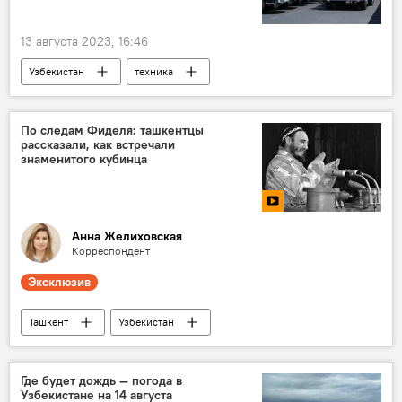
13 августа 2023, 16:46
Узбекистан
техника
специальная техника
мусор
вывоз мусора
отходы
По следам Фиделя: ташкентцы
рассказали, как встречали
Бухарская область
знаменитого кубинца
Анна Желиховская
Корреспондент
Эксклюзив
Ташкент
Узбекистан
Фидель Кастро
Куба
Куба
Лидер
день рождения
Встреча
Где будет дождь — погода в
Узбекистане на 14 августа