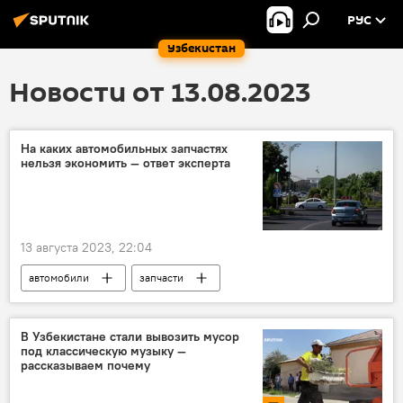
РУС
Узбекистан
Новости от 13.08.2023
На каких автомобильных запчастях
нельзя экономить — ответ эксперта
13 августа 2023, 22:04
автомобили
запчасти
безопасность
шины
техобслуживание
ДТП
В Узбекистане стали вывозить мусор
под классическую музыку —
рассказываем почему