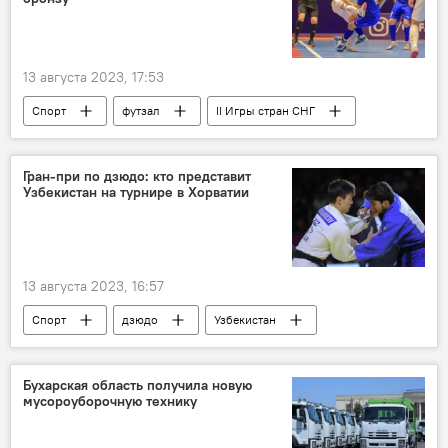
13 августа 2023, 17:53
Спорт
футзал
II Игры стран СНГ
игры стран СНГ
сборная
Сборная Узбекистана
бронза
Гран-при по дзюдо: кто представит
Узбекистан на турнире в Хорватии
Россия
Кыргызстан
награждение
награда
Узбекистан
Минск
13 августа 2023, 16:57
Спорт
дзюдо
Узбекистан
сборная
Сборная Узбекистана
Хорватия
Загреб
рейтинг
Бухарская область получила новую
мусороуборочную технику
гран-при