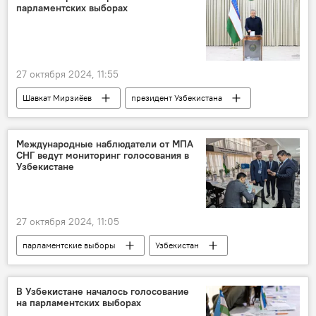
парламентских выборах
Пресс-центр
27 октября 2024, 11:55
Шавкат Мирзиёев
президент Узбекистана
парламентские выборы
голосование
Общество
Международные наблюдатели от МПА
СНГ ведут мониторинг голосования в
Узбекистане
27 октября 2024, 11:05
парламентские выборы
Узбекистан
ЦИК Узбекистана
голосование
СНГ
В Узбекистане началось голосование
на парламентских выборах