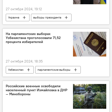
27 октября 2024, 19:12
Украина
выборы президента
Россия
Владимир Путин
Владимир Зеленский
Верховная Рада
На парламентских выборах
Узбекистана проголосовали 71,52
БРИКС
В мире
процента избирателей
Спецоперация России по защите Донбасса
СВО
27 октября 2024, 18:35
Узбекистан
парламентские выборы
голосование
Брифинг
ЦИК Узбекистана
Российские военные освободили
населенный пункт Измайловка в ДНР
— Минобороны