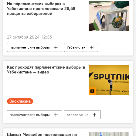
Россия
Пресс-центр
На парламентских выборах в
Узбекистане проголосовали 29,58
процента избирателей
27 октября 2024, 12:35
парламентские выборы
Узбекистан
голосование
Общество
Как проходят парламентские выборы в
Узбекистане — видео
Эксклюзив
парламентские выборы
голосование
СНГ
пресс-конференция
Общество
Пресс-центр
Шавкат Мирзиёев проголосовал на