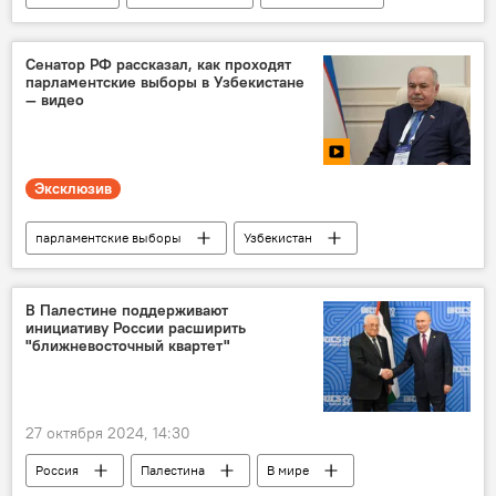
дипломат
Кабул
МИД Узбекистана
Сенатор РФ рассказал, как проходят
парламентские выборы в Узбекистане
— видео
Эксклюзив
парламентские выборы
Узбекистан
пресс-конференция
Пресс-центр
Пресс-центр
В Палестине поддерживают
инициативу России расширить
"ближневосточный квартет"
27 октября 2024, 14:30
Россия
Палестина
В мире