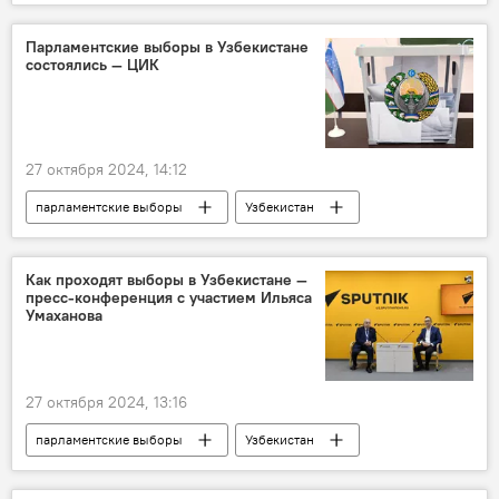
Общество
БРИКС
Владимир Путин
палестино-израильский конфликт
США
Парламентские выборы в Узбекистане
состоялись — ЦИК
ООН
27 октября 2024, 14:12
парламентские выборы
Узбекистан
избиратели
голосование
подсчет голосов
Как проходят выборы в Узбекистане —
пресс-конференция с участием Ильяса
Умаханова
27 октября 2024, 13:16
парламентские выборы
Узбекистан
пресс-конференция
Пресс-центр