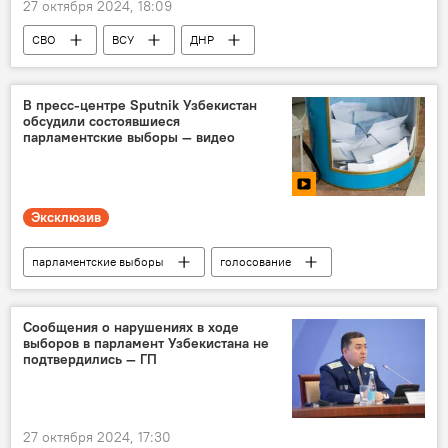
27 октября 2024, 18:09
СВО
ВСУ
ДНР
безопасность
Россия
Украина
Спецоперация России по защите Донбасса
В пресс-центре Sputnik Узбекистан
обсудили состоявшиеся
парламентские выборы — видео
Эксклюзив
парламентские выборы
голосование
пресс-конференция
Пресс-центр
СНГ
Пресс-центр
Сообщения о нарушениях в ходе
выборов в парламент Узбекистана не
подтвердились — ГП
27 октября 2024, 17:30