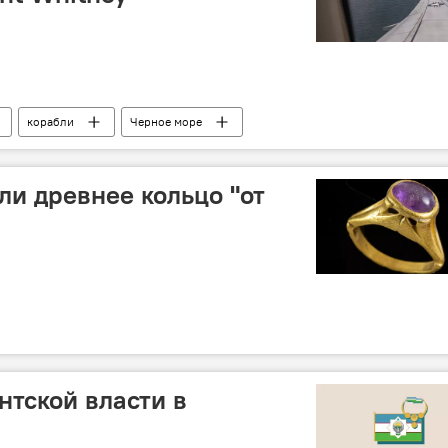
корабли
Черное море
и древнее кольцо "от
тской власти в