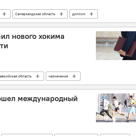
Самаркандская область
диплом
ил нового хокима
ти
авоийская область
назначение
ошел международный