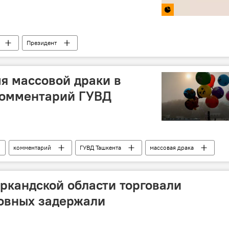
Президент
я массовой драки в
комментарий ГУВД
комментарий
ГУВД Ташкента
массовая драка
ркандской области торговали
овных задержали