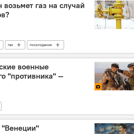
 возьмет газ на случай
ов?
газ
похолодания
хские военные
о "противника" —
 "Венеции"