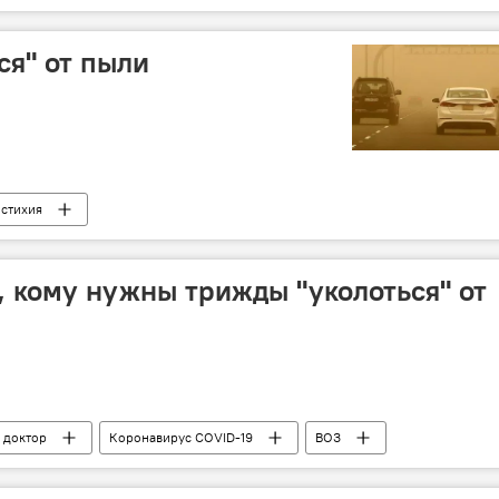
ся" от пыли
стихия
, кому нужны трижды "уколоться" от
доктор
Коронавирус COVID-19
ВОЗ