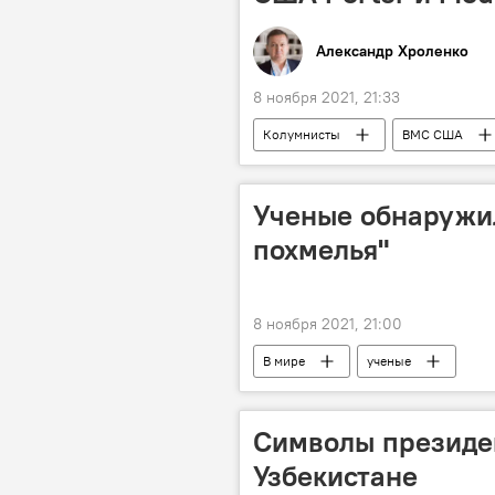
Александр Хроленко
8 ноября 2021, 21:33
Колумнисты
ВМС США
Ученые обнаружил
похмелья"
8 ноября 2021, 21:00
В мире
ученые
Символы президен
Узбекистане