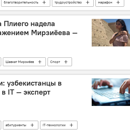
благотворительность
трудоустройство
марафон
 Плиего надела
ражением Мирзиёева —
Шавкат Мирзиёев
Спорт
: узбекистанцы в
в IT — эксперт
абитуриенты
IT-технологии