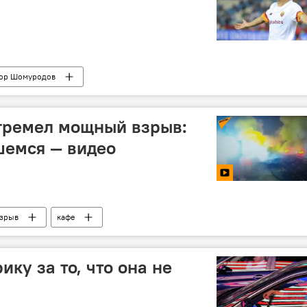
ор Шомуродов
гремел мощный взрыв:
шемся — видео
зрыв
кафе
ку за то, что она не