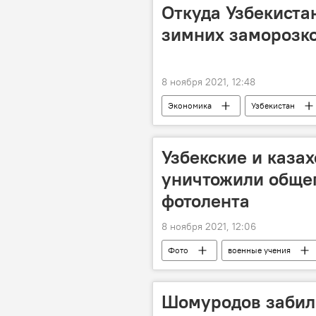
Откуда Узбекистан
зимних заморозк
8 ноября 2021, 12:48
Экономика
Узбекистан
Узбекские и каза
уничтожили общег
фотолента
8 ноября 2021, 12:06
Фото
военные учения
Шомуродов забил