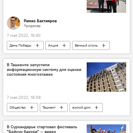
Рамиз Бахтияров
Продюсер
7 мая 2022, 18:40
День Победы
Акция
Вечный огонь
В Ташкенте запустили
информационную систему для оценки
состояния многоэтажек
7 мая 2022, 18:08
Общество
Ташкент
жилой дом
В Сурхандарье стартовал фестиваль
"Бойсун бахори" — видео