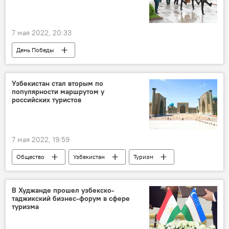
7 мая 2022, 20:33
День Победы
Посольство России в Узбекистане
День Памяти и Почестей
Узбекистан стал вторым по
популярности маршрутом у
российских туристов
7 мая 2022, 19:59
Общество
Узбекистан
Туризм
В Худжанде прошел узбекско-
таджикский бизнес-форум в сфере
туризма