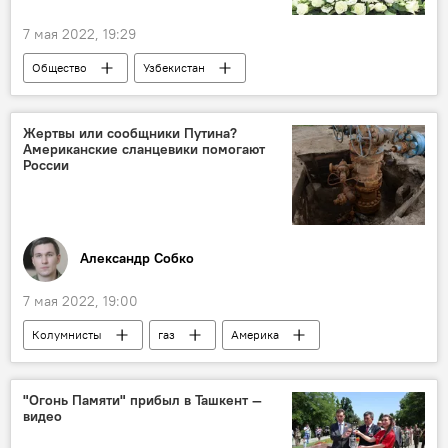
7 мая 2022, 19:29
Общество
Узбекистан
Таджикистан
бизнес-форум
Туризм
Жертвы или сообщники Путина?
Американские сланцевики помогают
России
Александр Собко
7 мая 2022, 19:00
Колумнисты
газ
Америка
"Огонь Памяти" прибыл в Ташкент —
видео